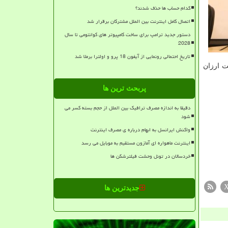
کدام حساب ها حذف شدند؟
اتصال کامل اینترنت بین الملل مشترکان برقرار شد
دستور جدید ترامپ برای ساخت کامپیوتر های کوانتومی تا سال
2028
تاریخ احتمالی رونمایی از آیفون 18 پرو و اولترا برملا شد
ت ارزان
پربحث ترین ها
دقیقا به اندازه مصرف ترافیک بین الملل از حجم بسته کسر می
شود
واکنش ایرانسل به ابهام درباره ی مصرف اینترنت
اینترنت ماهواره ای آمازون مستقیم به موبایل می رسد
خردسالان در تونل وحشت فیلترشکن ها
جدیدترین ها