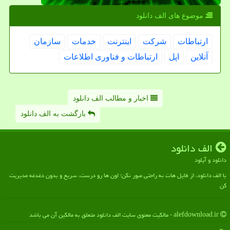
موضوع های الف دانلود
ارتباطات
شركت
اینترنت
خدمات
سازمان
آنلاین
اپل
ارتباطات و فناوری اطلاعات
اخبار و مطالب الف دانلود
بازگشت به الف دانلود
الف دانلود
دانلود و آپلود
با الف دانلود، از فایل هات به راحتی عبور نکن؛ اون ها رو درست، سریع و بدون دغدغه مدیریت
کن
alefdownload.ir - مالکیت معنوی سایت الف دانلود متعلق به مالکین آن می باشد