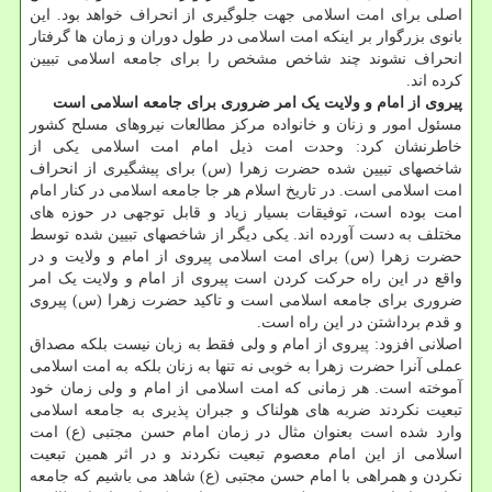
اصلی برای امت اسلامی جهت جلوگیری از انحراف خواهد بود. این
بانوی بزرگوار بر اینکه امت اسلامی در طول دوران و زمان ها گرفتار
انحراف نشوند چند شاخص مشخص را برای جامعه اسلامی تبیین
کرده اند.
پیروی از امام و ولایت یک امر ضروری برای جامعه اسلامی است
مسئول امور و زنان و خانواده مرکز مطالعات نیروهای مسلح کشور
خاطرنشان کرد: وحدت امت ذیل امام امت اسلامی یکی از
شاخصهای تبیین شده حضرت زهرا (س) برای پیشگیری از انحراف
امت اسلامی است. در تاریخ اسلام هر جا جامعه اسلامی در کنار امام
امت بوده است، توفیقات بسیار زیاد و قابل توجهی در حوزه های
مختلف به دست آورده اند. یکی دیگر از شاخصهای تبیین شده توسط
حضرت زهرا (س) برای امت اسلامی پیروی از امام و ولایت و در
واقع در این راه حرکت کردن است پیروی از امام و ولایت یک امر
ضروری برای جامعه اسلامی است و تاکید حضرت زهرا (س) پیروی
و قدم برداشتن در این راه است.
اصلانی افزود: پیروی از امام و ولی فقط به زبان نیست بلکه مصداق
عملی آنرا حضرت زهرا به خوبی نه تنها به زنان بلکه به امت اسلامی
آموخته است. هر زمانی که امت اسلامی از امام و ولی زمان خود
تبعیت نکردند ضربه های هولناک و جبران پذیری به جامعه اسلامی
وارد شده است بعنوان مثال در زمان امام حسن مجتبی (ع) امت
اسلامی از این امام معصوم تبعیت نکردند و در اثر همین تبعیت
نکردن و همراهی با امام حسن مجتبی (ع) شاهد می باشیم که جامعه