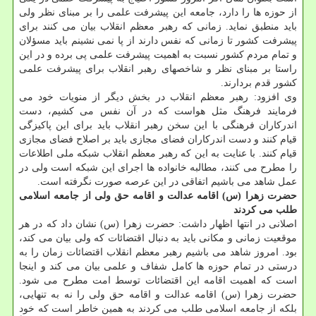
از حوزه ها را دارد، جامعه این پیشرفت علمی را بر مبنای نظر ولی
باید منطبق نماید. زمانی که رهبر معظم انقلاب بیان می کنند برای
پیشرفت کشور تا زمانی که نفس دارند از پا نمی نشینم باید مسؤلان
و تمام مردم کشور نسبت به اهمیت پیشرفت علمی پی برده و در این
راستا بر مبنای نظر و شاخصهای رهبر انقلاب برای پیشرفت علمی
کشور قدم بردارند.
وی افزود: رهبر معظم انقلاب در بخش دیگر از منویات خود می
فرمایند فرهنگ مثل هواست که در آن نفس می کشیم، دست
اندرکاران فرهنگی با این سخن رهبر انقلاب باید برای این پاکیزگی
قیام کنند و دست اندرکاران فضای مجازی باید بر اصلاح فضای مجازی
قیام کنند. با عنایت به این که رهبر معظم انقلاب شبکه ملی اطلاعات
را مطرح می کنند، مطالبه خانواده ها اجرای این شبکه است ولی در
عمل شاهد می باشیم اتفاقی در این عرصه صورت نگرفته است.
حضرت زهرا (س) اقامه عدالت و اقامه حق ولی از جامعه اسلامی
طلب می کردند
اصلانی در انتها اظهار داشت: حضرت زهرا (س) نشان داد که در هر
موقعیت زمانی و مکانی باید به دنبال اقتضائات که ولی بیان می کند،
بود. امروز شاهد می باشیم رهبر معظم انقلاب اقتضائات زمان را به
درستی در تمام حوزه ها کامل شفاف و علمی بیان می کند و اینجا
است که اهمیت اقامه این اقتضائات توسط امت مطرح می شود.
حضرت زهرا (س) اقامه عدالت و اقامه حق ولی را نه به تنهایی،
بلکه از جامعه اسلامی طلب می کردند به همین خاطر است که خود