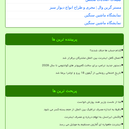
مستر گرین وال | مجری و طراح انواع دیوار سبز
نمایشگاه ماشین سنگین
نمایشگاه ماشین سنگین
پربیننده ترین ها
کدام حساب ها حذف شدند؟
اتصال کامل اینترنت بین الملل مشترکان برقرار شد
دستور جدید ترامپ برای ساخت کامپیوتر های کوانتومی تا سال 2028
تاریخ احتمالی رونمایی از آیفون 18 پرو و اولترا برملا شد
پربحث ترین ها
متا از نخست وزیر هند پوزش خواست
دقیقا به اندازه مصرف ترافیک بین الملل از حجم بسته کسر می شود
واکنش ایرانسل به ابهام درباره ی مصرف اینترنت
اینترنت ماهواره ای آمازون مستقیم به موبایل می رسد