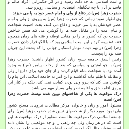
و امت اسلامی به چه ذلت رسید و در اثر حکمرانی افراد ظالم و
فاسد بر آنان با چه تنگناهای اقتصادی و سیاسی روبرو شد.
حضرت زهرا (س) در دفاع از ولی و امام عصر خود به پا می خیزند
وی اظهار نمود: زمانی که حضرت زهرا (س) به پیروی از ولی و امام
عصر خودشان به پا می خیزند و دفاع می کنند، بحث اهمیت شجاعت
و قیام امت را در مقابل فتنه ها را گوشزد می کند همین شاخص
حضرت بود که کشور ما را در مقابل توطئه و فتنه های زمان همچون
فتنه ۸۸ بیمه کرد و این امت اسلامی بود که با الگو قرار دادن حضرت
زهرا (س) در نهم دیماه تومار استکبار جهانی را که پشت این جریان
فتنه بود را پیچیدند.
رئیس اسبق جامعه بسیج زنان کشور اظهار داشت: حضرت زهرا
(س) با جو امنیتی و سیاسی که بعد از رحلت پیامبر (ص) به وجود
آمده بود، با شجاعت تمام قیام کردند و از جان خود برای دفاع از ولی
و مقابله با ظلم مایه گذاشتند و این امر به جامعه اسلامی این پیام را
گوشزد می کند که پیرو ولی بودن کفایت نمی کند، بلکه در کنار این
پیروی اقامه حق و اقامه نظر ولی بسیار مهم می باشد.
درک موقعیت ها یکی از شاخصهای تبیین شده توسط حضرت زهرا
(س) است
مسئول امور و زنان و خانواده مرکز مطالعات نیروهای مسلح کشور
بیان نمود: مورد دیگر از شاخصهای تبیین شده حضرت زهرا (س) برای
جامعه اسلامی درک موقعیت ها است منظور از درک موقعیت ها این
است که در هر زمان ولی چه راهی را و چه موقعیتی را نشان داده
است بعنوان مثال اگر امروز کشور احتیاج به پیشرفت علمی در یکی