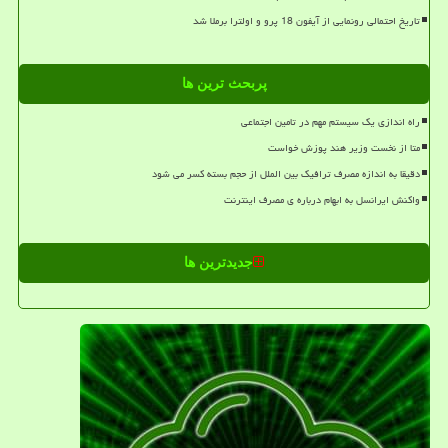
تاریخ احتمالی رونمایی از آیفون 18 پرو و اولترا برملا شد
پربحث ترین ها
راه اندازی یک سیستم مهم در تامین اجتماعی
متا از نخست وزیر هند پوزش خواست
دقیقا به اندازه مصرف ترافیک بین الملل از حجم بسته کسر می شود
واکنش ایرانسل به ابهام درباره ی مصرف اینترنت
جدیدترین ها