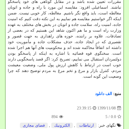
مقررات تعیین شده باشد و در مقابل کوتاهی های خود پاسخگو
نباشند. اسماعیلی افزود: مقایسه این مورد با راه و جاده و اتوبان
مغالطه است، باید واقع نگر باشیم. مغالطه، کار خوبی نیست. ضمن
اینکه اگر خواستیم مقایسه هم نماییم به این نکته دقت کنیم که امنیت
جاده، امنیت راه، سلامت جاده و اتوبان در بخش های مختلف به عهده
وزارت راه است و ما هم اکنون شاهد این هستیم که در بعضی از
تصادفات، علاوه بر راننده، حوزه های راهداری به جهت قصور و
تقصیری که در ایجاد جاده، حذف مشکلات جاده و مأموریت خود
داشته اند اتفاقاً محاکمه شده اند و محکومیت های آنها هم اجرا شده
است. سخنگوی قوه قضائیه با اشاره به اینکه از پاسخگو بودن
دولتمردان استقبال می نماییم، تصریح کرد: اگر قصد پاسخگویی دارند
خوب است در ارتباط با کاهش ارزش پول ملی، وضعیت معیشت
مردم، کنترل بازار و مرغ و تخم مرغ به مردم توضیح دهند که چرا
وضعیت این گونه است.
منبع:
الف دانلود
1399/11/08
23:39:15
894
/ 5
0.0
تگهای خبر:
ارتباطات
,
الكترونیك
,
فضای مجازی