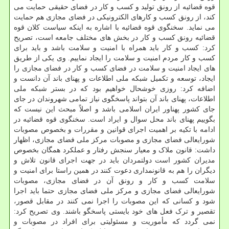
قوه قضائیه از رونق تولید و کسب و کار در فضای حقیقی حمایت می
کند، از رونق کسب و کارهای الکترونیکی در فضای مجازی هم حمایت
می نماید. سخنگوی قوه قضائیه با اشاره به اینکه سیاست کلان قوه
قضائیه رونق کسب و کار در بخش های مختلف جامعه است، تصریح
کرد: کسب و کار باید همراه با امنیت و سلامت باشد و باید برای
کسب و کار مردم امنیت و سلامت را ایجاد نماییم. وی یکی از طریق
های ایجاد امنیت و سلامت در فضای کسب و کار در فضای مجازی را
ایجاد، توسعه و تکمیل شبکه ملی اطلاعات و پهنای باند آن دانست و
اضافه کرد: روزی خوشحال خواهیم بود که در بستر شبکه ملی
اطلاعات، پهنای باند آن بتواند پاسخگوی نیاز تمامی شهروندان در جای
جای کشور پهناور ایران اسلامی باشد و اصلاً مبحث این نیست که
بگوییم پهنای باند محل سوال و ایراد است. سخنگوی قوه قضائیه در
ادامه با تکیه بر اهمیت اجرای قوانین و مقررات و بخصوص مصوبات
شورایعالی فضای مجازی و مصوبات مرکز ملی فضای مجازی، اظهار
داشت: قانون ملاک و معیار سنجش رفتار و عملکرد همگان بخصوص
مدیران کشور است دولتمردان باید در جهت اجرای قانون تلاش و
دیگران را هم به قانونمداری دعوت کنند در همین راستا برای امنیت و
سلامت کسب و کار و رونق آن در فضای مجازی، مصوبات
شورایعالی فضای مجازی و مرکز ملی فضای مجازی حتما باید اجرا
شود و کسانی که این مصوبات را اجرا نمی کنند در مقابل قصور،
تقصیر و ترک فعل های خود بایستی پاسخگو باشند. وی تصریح کرد:
نمی گردد که مأموریت و مسئولیتی برای افراد در مصوبات و