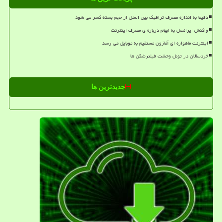
دقیقا به اندازه مصرف ترافیک بین الملل از حجم بسته کسر می شود
واکنش ایرانسل به ابهام درباره ی مصرف اینترنت
اینترنت ماهواره ای آمازون مستقیم به موبایل می رسد
خردسالان در تونل وحشت فیلترشکن ها
جدیدترین ها