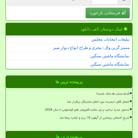
فرستادن بازخورد
لینک دوستان الف دانلود
تبلیغات انتخابات مجلس
مستر گرین وال | مجری و طراح انواع دیوار سبز
نمایشگاه ماشین سنگین
نمایشگاه ماشین سنگین
پربیننده ترین ها
کدام حساب ها حذف شدند؟
اتصال کامل اینترنت بین الملل مشترکان برقرار شد
دستور جدید ترامپ برای ساخت کامپیوتر های کوانتومی تا سال 2028
تاریخ احتمالی رونمایی از آیفون 18 پرو و اولترا برملا شد
پربحث ترین ها