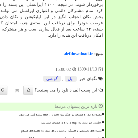
برخوردار شوند. در نتیجه، ۱۱۰۰ ایرانسلی ای
کرد. تمام مشترکان دائمی و اعتباری ایرانسل می توانند 
بخش تکان اعجاب انگیز در این اپلیکیشن و تکان داد
فرصت خودرا برای دریافت این بسته‌ی هدیه امتحان کنند
بسته، ۲۴ ساعت بعد از فعال سازی است و هر مشترک
امکان دریافت این هدیه را دارد.
منبع:
alefdownload.ir
1399/11/13
15:00:02
تگهای خبر:
اپل
,
گوشی
این پست الف دانلود را می پسندید؟
(0)
تازه ترین پستهای مرتبط
دقیقا به اندازه مصرف ترافیک بین الملل از حجم بسته کسر می شود
واکنش ایرانسل به ابهام درباره ی مصرف اینترنت
بسته های تابستانی رومینگ ایرانسل برای سفر به مقصدهای متنوع