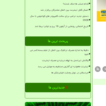
کدام حساب ها حذف شدند؟
اتصال کامل اینترنت بین الملل مشترکان برقرار شد
دستور جدید ترامپ برای ساخت کامپیوتر های کوانتومی تا سال
2028
تاریخ احتمالی رونمایی از آیفون 18 پرو و اولترا برملا شد
پربحث ترین ها
دقیقا به اندازه مصرف ترافیک بین الملل از حجم بسته کسر می
شود
واکنش ایرانسل به ابهام درباره ی مصرف اینترنت
اینترنت ماهواره ای آمازون مستقیم به موبایل می رسد
خردسالان در تونل وحشت فیلترشکن ها
جدیدترین ها