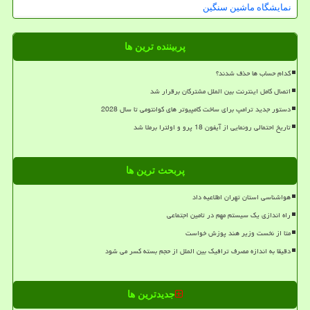
نمایشگاه ماشین سنگین
پربیننده ترین ها
کدام حساب ها حذف شدند؟
اتصال کامل اینترنت بین الملل مشترکان برقرار شد
دستور جدید ترامپ برای ساخت کامپیوتر های کوانتومی تا سال 2028
تاریخ احتمالی رونمایی از آیفون 18 پرو و اولترا برملا شد
پربحث ترین ها
هواشناسی استان تهران اطلاعیه داد
راه اندازی یک سیستم مهم در تامین اجتماعی
متا از نخست وزیر هند پوزش خواست
دقیقا به اندازه مصرف ترافیک بین الملل از حجم بسته کسر می شود
جدیدترین ها