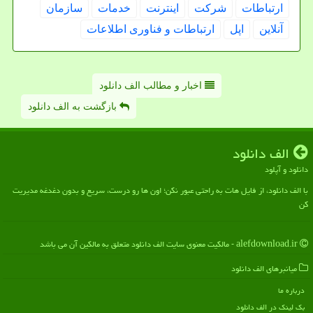
ارتباطات
شركت
اینترنت
خدمات
سازمان
آنلاین
اپل
ارتباطات و فناوری اطلاعات
اخبار و مطالب الف دانلود
بازگشت به الف دانلود
الف دانلود
دانلود و آپلود
با الف دانلود، از فایل هات به راحتی عبور نکن؛ اون ها رو درست، سریع و بدون دغدغه مدیریت
کن
alefdownload.ir - مالکیت معنوی سایت الف دانلود متعلق به مالکین آن می باشد
میانبرهای الف دانلود
درباره ما
بک لینک در الف دانلود