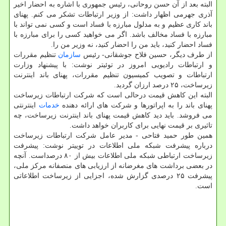
البته بعد از آن حسن روحانی، رئیس جمهوری با اشاره به احضار اخیر
آذری جهرمی اظهار داشت: از وزیر ارتباطات تشکر می کنم. پهنای
باند کاری عظیم و به مدلول مبارزه با فساد است و کسی نمی تواند با
مبارزه با فساد مخالف باشد. اگر می خواهید کسی را برای مبارزه با
فساد احضار کنید، باید من را احضار کنید، نه وزیر من را.
از طرف دیگر، حسین فلاح جوشقانی- رئیس
سازمان
تنظیم مقررات
و ارتباطات رادیویی امروز در توئیتر نوشت: با پیشنهاد وزارت
ارتباطات و تصویب کمیسیون تنظیم مقررات، ⁧پهنای باند‬⁩ اینترنت
زیرساخت، ۲۵ درصد ارزان گردید.
البته این کاهش قیمت درحالی است که شرکت ارتباطات زیرساخت
پهنای باند را به اپراتورها و شرکت های ارائه دهنده
خدمات
اینترنتی
می فروشد. باید دید کاهش قیمت پهنای باند اینترنت زیرساخت، چه
تاثیری بر قیمت نهایی برای کاربران خواهد داشت.
همین طور حمید فتاحی - مدیر عامل شرکت ارتباطات زیرساخت
درباره پیشرفت شبکه ملی اطلاعات در توییتر نوشت: پیشرفت
زیرساخت ارتباطی شبکه ملی اطلاعات بیش از ۸۰ درصداست. آنچه
در بعضی برداشت های مغرضانه از ارزیابی های منصفانه مرکز ملی،
پیشرفت ۲۵ درصدی گزارش شده، اجزایی از زیرساخت اطلاعاتی
است.