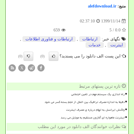
منبع:
alefdownload.ir
1399/11/14
02:37:10
659
/ 5
0.0
تگهای خبر:
ارتباطات
,
ارتباطات و فناوری اطلاعات
,
اینترنت
,
خدمات
این پست الف دانلود را می پسندید؟
(0)
(0)
X
تازه ترین پستهای مرتبط
راه اندازی یک سیستم مهم در تامین اجتماعی
دقیقا به اندازه مصرف ترافیک بین الملل از حجم بسته کسر می شود
واکنش ایرانسل به ابهام درباره ی مصرف اینترنت
اینترنت ماهواره ای آمازون مستقیم به موبایل می رسد
نظرات خوانندگان الف دانلود در مورد این مطلب