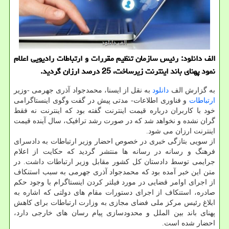
الف دانلود: رئیس سازمان تنظیم مقررات و ارتباطات رادیویی اعلام
نمود پهنای باند‬⁩ اینترنت زیرساخت، 25 درصد ارزان گردید.
به گزارش الف
دانلود
به نقل از ایسنا، محمدجواد آذری جهرمی -وزیر
ارتباطات
و فناوری اطلاعات- مدتی پیش در گفت وگوی اینستاگرامی
خود با کاربران درباره قیمت اینترنت گفته بود که اینترنت نه فقط
گران نشده و نخواهد شد که در صورت رشد ترافیک، سال آینده قیمت
اینترنت ارزان می شود.
از سویی بتازگی خبری در خصوص احضار وزیر ارتباطات به دادسرای
فرهنگ و رسانه در رسانه ها منتشر گردید که حکایت از اعلام
جرایمی توسط دادستان کل کشور مقابل وزیر ارتباطات داشت. در
متن این خبر آمده بود که محمدجواد آذری جهرمی به سبب استنکاف
از اجرای اوامر قضایی در مورد فیلتر کردن اینستاگرام با وجود حکم
صادره، استنکاف از اجرای دستورات مقام های دولتی که اشاره به
ابلاغ رئیس مرکز ملی فضای مجازی به وزارت ارتباطات برای کاهش
پهنای باند بین الملل و محدودسازی پیام رسان های خارجی دارد،
احضار شده است.