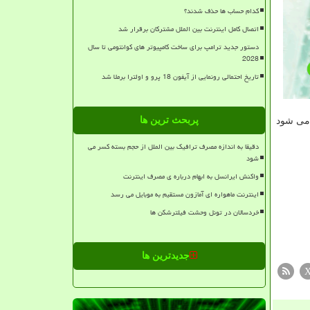
کدام حساب ها حذف شدند؟
اتصال کامل اینترنت بین الملل مشترکان برقرار شد
دستور جدید ترامپ برای ساخت کامپیوتر های کوانتومی تا سال
2028
تاریخ احتمالی رونمایی از آیفون 18 پرو و اولترا برملا شد
پربحث ترین ها
 می شود
دقیقا به اندازه مصرف ترافیک بین الملل از حجم بسته کسر می
شود
واکنش ایرانسل به ابهام درباره ی مصرف اینترنت
اینترنت ماهواره ای آمازون مستقیم به موبایل می رسد
خردسالان در تونل وحشت فیلترشکن ها
جدیدترین ها