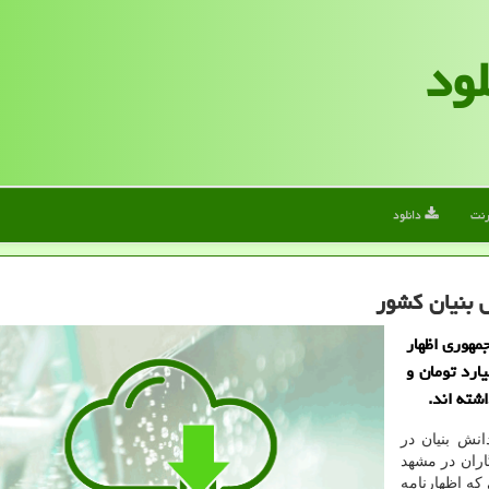
لود
رنت
دانلود
مهوری اظهار
شور پارینه 120 هزار میلیارد تومان و
به در حاشیه افتتاح ۹ طرح دانش بنیان در
اران در مشهد
که اظهارنامه