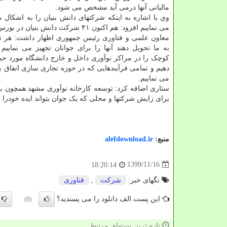
مالیاتی آنها درمی آید مشخص می شود.
وی با اشاره به اینکه شرکتهای دانش بنیان را به اشکال
می نماییم افزود: هم اکنون ۴۱ شرکت دانش بنیان در بورس حضور دارند.
معاون علمی و فناوری رئیس جمهوری اظهار داشت: هر تع
به ما تحویل دهند آنها را برای جوانان تجهیز می نماییم و
کوچک را در مراکز نوآوری داخل و خارج دانشگاه مورد ح
دهیم و تمامی فرآیندهایی که در حوزه تجاری سازی اتفاق بی
می نماییم.
ستاری اضافه کرد: توسعه کارخانه نوآوری مشهد همچون ب
برای زایش شرکتها و محلی که یک جوان بتواند ایده خودرا به
منبع:
alefdownload.ir
1399/11/16
18:20:14
تگهای خبر:
شركت
,
فناوری
این پست الف دانلود را می پسندید؟
(0)
تازه ترین پستهای مرتبط