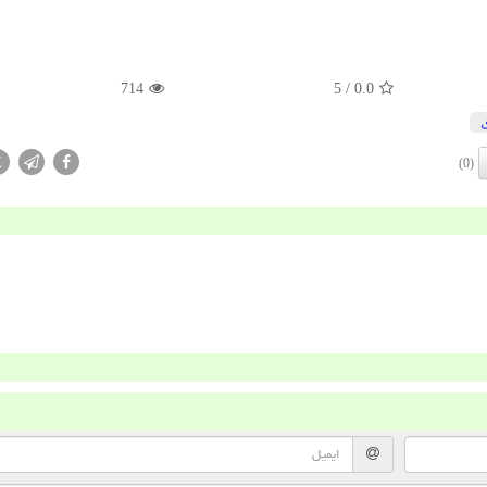
714
/ 5
0.0
X
(0)