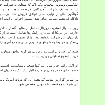
اپلیکیشن ویدیویی محبوب تیک تاک که متعلق به شرکت چی
است، به یک شرکت آمریکایی فروخته شود. اما چال
گوناگون مانع از نهایی شدن توافق فروش شد. برمبنا
دادگاه که هفتم دسامبر صادر شد، دستور اجرائی ترامپ احیا
روزنامه وال استریت ژورنال به نقل از منابع آگاه از مذا
خارجی در آمریکا ادامه دارد. راهکارها شامل استفاده ا
داراییهای این شرکت نخواهد بود. اما از تصمیم قریب الوقو
ریسکهای مربوط به شرکتهای فناوری چینی و جمع آوری دیتا ت
طبق گزارش وال استریت ژورنال، هر گونه توافق متفاوت از ت
قریب الوقوع تعطیلی روبرو نیست.
اوراکل، والمارت و سایر شرکتها همچنان ممکنست قسمتی از
خصمانه ای که در زمان ترامپ مقابل تیک تاک به جریان افتاد
بر اساس گزارش بلومبرگ، هفته آتی که دولت آمریکا پاس
این شرکت ممکنست تا حدودی مشخص شود.