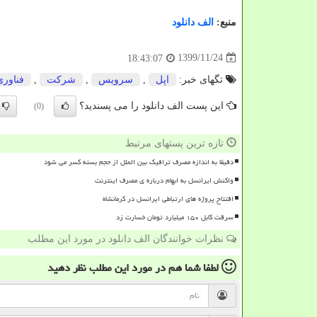
منبع:
الف دانلود
1399/11/24
18:43:07
تگهای خبر:
اپل
,
سرویس
,
شركت
,
فناوری
این پست الف دانلود را می پسندید؟
(0)
تازه ترین پستهای مرتبط
دقیقا به اندازه مصرف ترافیک بین الملل از حجم بسته کسر می شود
واکنش ایرانسل به ابهام درباره ی مصرف اینترنت
افتتاح پروژه های ارتباطی ایرانسل در کرمانشاه
سرقت کابل ۱۵۰ میلیارد تومان خسارت زد
نظرات خوانندگان الف دانلود در مورد این مطلب
لطفا شما هم
در مورد این مطلب
نظر دهید