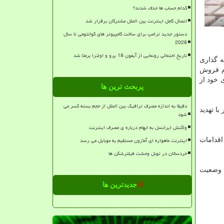
کدام حساب ها حذف شدند؟
اتصال کامل اینترنت بین الملل مشترکان برقرار شد
دستور جدید ترامپ برای ساخت کامپیوتر های کوانتومی تا سال
2028
تاریخ احتمالی رونمایی از آیفون 18 پرو و اولترا برملا شد
ه گذاری
زم فروش
 خود از
پربحث ترین ها
دقیقا به اندازه مصرف ترافیک بین الملل از حجم بسته کسر می
ا تهدید
شود
واکنش ایرانسل به ابهام درباره ی مصرف اینترنت
اینترنت ماهواره ای آمازون مستقیم به موبایل می رسد
اقدامات
خردسالان در تونل وحشت فیلترشکن ها
، وضعیت
جدیدترین ها