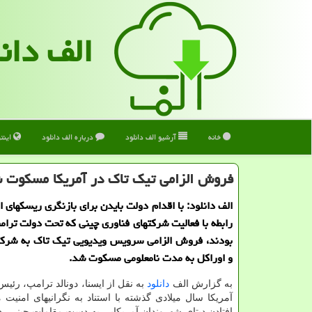
الف دان
خانه
آرشیو الف دانلود
درباره الف دانلود
اینت
فروش الزامی تیك تاك در آمریكا مسكوت 
الف دانلود: با اقدام دولت بایدن برای بازنگری ریسکهای 
رابطه با فعالیت شرکتهای فناوری چینی که تحت دولت ترا
بودند، فروش الزامی سرویس ویدیویی تیک تاک به شرکته
و اوراکل به مدت نامعلومی مسکوت شد.
به گزارش الف
دانلود
به نقل از ایسنا، دونالد ترامپ، رئی
آمریکا سال میلادی گذشته با استناد به نگرانیهای امنیت 
افتادن دیتای شهروندان آمریکایی به دست مقامات چینی، دس