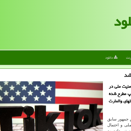
لود
رنت
دانلود
شد
امنیت ملی در
مپ مطرح شده
ای والمارت
س جمهور سابق
ملی و احتمال
تور داده بود