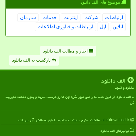
موضوع های الف دانلود
ارتباطات
شركت
اینترنت
خدمات
سازمان
آنلاین
اپل
ارتباطات و فناوری اطلاعات
اخبار و مطالب الف دانلود
بازگشت به الف دانلود
الف دانلود
دانلود و آپلود
با الف دانلود، از فایل هات به راحتی عبور نکن؛ اون ها رو درست، سریع و بدون دغدغه مدیریت
کن
alefdownload.ir - مالکیت معنوی سایت الف دانلود متعلق به مالکین آن می باشد
میانبرهای الف دانلود