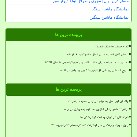
مستر گرین وال | مجری و طراح انواع دیوار سبز
نمایشگاه ماشین سنگین
نمایشگاه ماشین سنگین
پربیننده ترین ها
کدام حساب ها حذف شدند؟
اتصال کامل اینترنت بین الملل مشترکان برقرار شد
دستور جدید ترامپ برای ساخت کامپیوتر های کوانتومی تا سال 2028
تاریخ احتمالی رونمایی از آیفون 18 پرو و اولترا برملا شد
پربحث ترین ها
واکنش ایرانسل به ابهام درباره ی مصرف اینترنت
اینترنت ماهواره ای آمازون مستقیم به موبایل می رسد
خردسالان در تونل وحشت فیلترشکن ها
پاول دورف و جنگ بر سر اینترنت داستان معمار تلگرام چیست؟