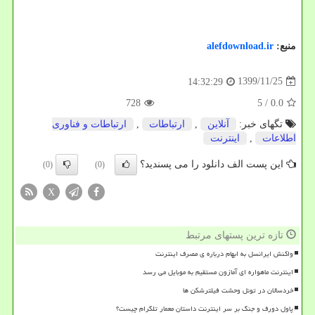
منبع:
alefdownload.ir
1399/11/25
14:32:29
728
/ 5
0.0
تگهای خبر:
آنلاین
,
ارتباطات
,
ارتباطات و فناوری
اطلاعات
,
اینترنت
این پست الف دانلود را می پسندید؟
(0)
(0)
X
تازه ترین پستهای مرتبط
واکنش ایرانسل به ابهام درباره ی مصرف اینترنت
اینترنت ماهواره ای آمازون مستقیم به موبایل می رسد
خردسالان در تونل وحشت فیلترشکن ها
پاول دورف و جنگ بر سر اینترنت داستان معمار تلگرام چیست؟