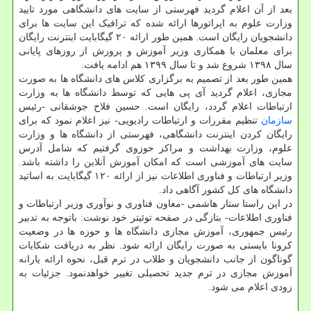
بعد از آن اعلام گردید فهرستی از سایت های دانشگاهی مورد تایید
وزارت علوم به اپراتورها ارائه شده که ترافیک این سایت ها برای
دانشجویان رایگان است. همین طور ارائه ۲۰ گیگابایت اینترنت رایگان
برای معلمان با همکاری وزیر آموزش و پرورش از روزهای پایانی
سال ۱۳۹۸ شروع شد و تا سال ۱۳۹۹ هم ادامه یافت.
همین طور بعد از تصمیم به برگزاری کلاس های دانشگاه ها به صورت
مجازی، اعلام گردید آی پی هایی که توسط دانشگاه ها به وزارت
ارتباطات اعلام گردد، رایگان است. حسین فلاح جوشقانی -رئیس
سازمان
تنظیم مقررات و ارتباطات رادیویی- نیز اعلام نمود که برای
رایگان کردن اینترنت دانشگاهی، فهرستی از دانشگاه ها و وزارت
علوم، وزارت بهداشت و مراکز حوزوی گرفتیم که شامل آدرس
سایت های آموزشی است که امکان آموزش آنلاین را داشته باشد.
وزیر ارتباطات و فناوری اطلاعات نیز از ارائه ۱۲۰ گیگابایت به اساتید
دانشگاه های کل کشور آگاهی داد.
در این راستا ستار هاشمی -معاون فناوری و نوآوری وزیر ارتباطات و
فناوری اطلاعات- بتازگی در صفحه توئیتر خود نوشت: باتوجه به تدبیر
رئیس جمهوری، آموزش مجازی دانشگاه ها و حوزه ها در وضعیت
کرونا بایستی به صورت رایگان ارائه شود. نظر به دریافت شکایات
گوناگون از جانب دانشجویان و طلاب در ترم قبل، نحوه ارائه یارانه
آموزش مجازی در ترم جدید تحصیلی تغییر خواهدنمود. جزئیات به
زودی اعلام می شود.