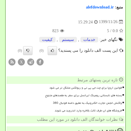
منبع:
alefdownload.ir
1399/11/26
15:29:24
823
/ 5
0.0
تگهای خبر:
خدمات
,
سیستم
,
كیفیت
این پست الف دانلود را می پسندید؟
(0)
(0)
X
تازه ترین پستهای مرتبط
قوانین اروپا برای چت جی پی تی و ربولکس مشکل تر می شود
بسته های تابستانی رومینگ ایرانسل برای سفر به مقصدهای متنوع
واکنش انجمن تجارت الکترونیک به تعلیق دامنه فوتبال 360
فروشگاه های اپ طرف ثالث بالاخره وارد اندروید می شوند
نظرات خوانندگان الف دانلود در مورد این مطلب