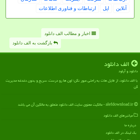
آنلاین
اپل
ارتباطات و فناوری اطلاعات
اخبار و مطالب الف دانلود
بازگشت به الف دانلود
الف دانلود
دانلود و آپلود
با الف دانلود، از فایل هات به راحتی عبور نکن؛ اون ها رو درست، سریع و بدون دغدغه مدیریت
کن
alefdownload.ir - مالکیت معنوی سایت الف دانلود متعلق به مالکین آن می باشد
میانبرهای الف دانلود
درباره ما
بک لینک در الف دانلود