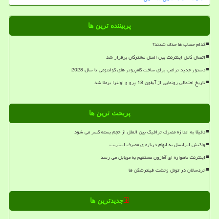
پربیننده ترین ها
کدام حساب ها حذف شدند؟
اتصال کامل اینترنت بین الملل مشترکان برقرار شد
دستور جدید ترامپ برای ساخت کامپیوتر های کوانتومی تا سال 2028
تاریخ احتمالی رونمایی از آیفون 18 پرو و اولترا برملا شد
پربحث ترین ها
دقیقا به اندازه مصرف ترافیک بین الملل از حجم بسته کسر می شود
واکنش ایرانسل به ابهام درباره ی مصرف اینترنت
اینترنت ماهواره ای آمازون مستقیم به موبایل می رسد
خردسالان در تونل وحشت فیلترشکن ها
جدیدترین ها