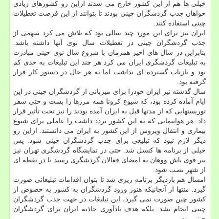
خیلی ها هم از این کشور خارج می شدند ازاین رو کشورهای زیادی
خواهان جذب گردشگران چینی بودند تا بتوانند از این فرصت تعطیلات
چینی استفاده کنند.
ایران نیز برای این مورد چند سالی بود که تلاش می کرد سهمی از
جذب گردشگران چینی در تعطیلات سال نوی آنها داشته باشد.
بنابراین در سال های اخیر همزمان با شروع سال نوی چینی مبادرت
به تبلیغات گردشگری ایران می کرد هر چند این تبلیغات به حدی کم
بود و بازتاب گسترده ای نداشت اما به هر حال در دستور کار قرار
گرفته بود.
سال گذشته نیز ایران خودرا برای میزبانی از گردشگران چینی در این
ایام آماده کرده بود، که شیوع کرونا همه مرزها را بست و حتی سفر
توریستهایی که از مدتها قبل به ایران آمده بودند را نیز تحت تأثیر قرار
داد. هر هواپیمایی که به این کشور تردد داشت را عاملی برای شیوع
بیماری و انتقال ویروس از این کشور به ایران می دانستند. ازاین رو
دیگر لازم نبود که تبلیغی برای جذب گردشگران چینی شود. پس
خیلی از برنامه ها کنسل شد. حتی در نمایشگاه گردشگری تهران نیز
بنر قوی باش ووهان به امضای فعالان گردشگری رسید تا در نقطه ای
از شهر نصب شود.
امسال هم باردیگر برنامه ریزی شد تا بتوان اقدامات تبلیغاتی صورت
گیرد. منتها از آنجائیکه هنوز ورود گردشگران به کشور به خصوص از
کشور چین صورت نمی گیرد، این تبلیغات در جهت جذب گردشگران
چینی انجام نشد. بلکه هدف یادآوری جاذبه ایران برای گردشگران
چینی بود.