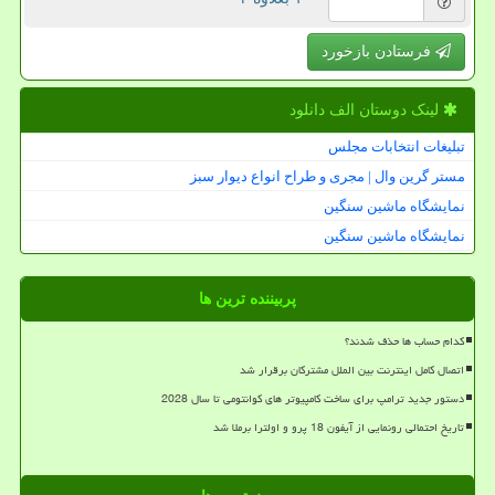
فرستادن بازخورد
لینک دوستان الف دانلود
تبلیغات انتخابات مجلس
مستر گرین وال | مجری و طراح انواع دیوار سبز
نمایشگاه ماشین سنگین
نمایشگاه ماشین سنگین
پربیننده ترین ها
کدام حساب ها حذف شدند؟
اتصال کامل اینترنت بین الملل مشترکان برقرار شد
دستور جدید ترامپ برای ساخت کامپیوتر های کوانتومی تا سال 2028
تاریخ احتمالی رونمایی از آیفون 18 پرو و اولترا برملا شد