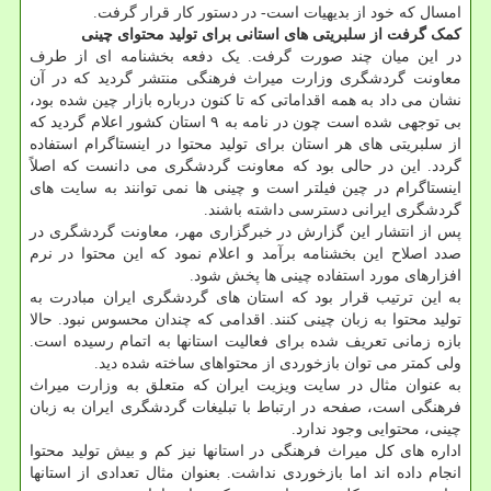
امسال که خود از بدیهیات است- در دستور کار قرار گرفت.
کمک گرفت از سلبریتی های استانی برای تولید محتوای چینی
در این میان چند صورت گرفت. یک دفعه بخشنامه ای از طرف
معاونت گردشگری وزارت میراث فرهنگی منتشر گردید که در آن
نشان می داد به همه اقداماتی که تا کنون درباره بازار چین شده بود،
بی توجهی شده است چون در نامه به ۹ استان کشور اعلام گردید که
از سلبریتی های هر استان برای تولید محتوا در اینستاگرام استفاده
گردد. این در حالی بود که معاونت گردشگری می دانست که اصلاً
اینستاگرام در چین فیلتر است و چینی ها نمی توانند به سایت های
گردشگری ایرانی دسترسی داشته باشند.
پس از انتشار این گزارش در خبرگزاری مهر، معاونت گردشگری در
صدد اصلاح این بخشنامه برآمد و اعلام نمود که این محتوا در نرم
افزارهای مورد استفاده چینی ها پخش شود.
به این ترتیب قرار بود که استان های گردشگری ایران مبادرت به
تولید محتوا به زبان چینی کنند. اقدامی که چندان محسوس نبود. حالا
بازه زمانی تعریف شده برای فعالیت استانها به اتمام رسیده است.
ولی کمتر می توان بازخوردی از محتواهای ساخته شده دید.
به عنوان مثال در سایت ویزیت ایران که متعلق به وزارت میراث
فرهنگی است، صفحه در ارتباط با تبلیغات گردشگری ایران به زبان
چینی، محتوایی وجود ندارد.
اداره های کل میراث فرهنگی در استانها نیز کم و بیش تولید محتوا
انجام داده اند اما بازخوردی نداشت. بعنوان مثال تعدادی از استانها