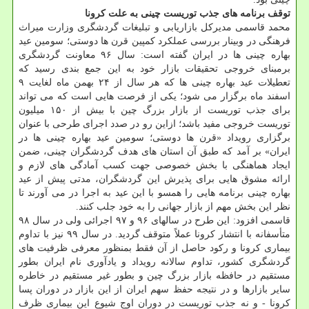
توقف برنامه های جذب توریست چینی به علت کرونا
محمد قاسمی مدیرکل بازاریابی و تبلیغات گردشگری وزارت میراث
فرهنگی در وبینار بررسی عملکرد کمپین قرن ها دوستی؛ سومین عید
بهاره چینی ها در ایران گفته است: سال ۹۶ معاونت گردشگری
برمبنای خروجی تحقیقات بازار خود به این جمع بندی رسید که
تعطیلات عید بهاره چینی ها که هر سال از ۲۴ بهمن ماه لغایت ۹
اسفند ماه برگزار می شود؛ یکی از فرصت هایی است که می تواند
برای جذب توریست از بازار بزرگ چین با بیش از ۱۵۰ میلیون
توریست خروجی مفید باشد؛ ازاین رو در صدد اجرای طرحی با عنوان
برگزاری رویداد «قرن ها دوستی؛ سومین عید بهاره چینی ها در
ایران» بر آمد که طبق آن استان های هدف گردشگران چینی، ضمن
ایجاد هماهنگی با بخش خصوصی جهت کسب آمادگی های لازم و
ارائه مشوق هایی برای پذیرش این گردشگران، مدتی پیش از عید
بهاره چینی برنامه هایی را همسو با این عید به اجرا در می آورند تا
نظر این بخش مهم از بازار جهانی را به خود جلب کنند.
قاسمی افزود: این طرح در سالهای ۹۶ و ۹۷ اجرائی ولی در سال ۹۸
متأسفانه با انتشار کرونا عملاً متوقف گردید. در سال ۹۹ نیز با تداوم
بیماری کرونا و رکود حاصل از آن فقط بمنظور معرفی ظرفیت های
گردشگری کشور، تداوم سالانه رویداد و یادآوری نام ایران بطور
مستقیم در حافظه بازار بزرگ چین و بطور غیر مستقیم در خاطره
سایر بازارها و در نتیجه حفظ سهم ایران از این بازار در دوران پسا
کرونا - و نه جذب توریست در دوران اوج شیوع این بیماری ظرف