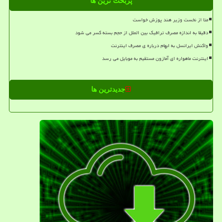
پربحث ترین ها
متا از نخست وزیر هند پوزش خواست
دقیقا به اندازه مصرف ترافیک بین الملل از حجم بسته کسر می شود
واکنش ایرانسل به ابهام درباره ی مصرف اینترنت
اینترنت ماهواره ای آمازون مستقیم به موبایل می رسد
جدیدترین ها