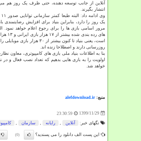
آنلاین از جانب توسعه دهنده، حتی ظرف یک روز هم می ت
انتشار بگیرند.
وی 
یک روز را دارد، بنابراین بنیاد برای افزایش رضایتمندی ب
مرور اسامی بازی ها را برای رجوع اعلام خواهد نمود. البت
های رده بندی شده
روزرسانی دارند و اصطلاحا زنده اند.
اولویت را به بازی هایی بدهیم که تعداد نصب فعال و در ن
خواهد شد.
منبع:
alefdownload.ir
1399/11/29
23:30:59
تگهای خبر:
آنلاین
,
رایانه
,
سازمان
,
كامپیوت
این پست الف دانلود را می پسندید؟
(0)