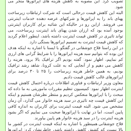
تصویب کرد. این مصوبه به کاهش هزینه های اپراتورها منجر می
شود.
البته این کاهش قیمت درحالی است که شرکت ارتباطات زیرساخت
پهنای باند را به اپراتورها و شرکتهای عرضه دهنده خدمات اینترنتی
می فروشد. ازاین رو در حالیکه این شائبه برای کاربران اینترنتی
بوجود آمده بود که ارزان شدن پهنای باند اینترنت زیرساخت، می
تواند تاثیری در کاهش قیمت اینترنت داشته باشد، اینطور اعلام گردید
که کاهش قیمت اینترنت به تصمیم اپراتورها بستگی دارد.
در این راستا فلاح جوشقانی در گفتگو با ایسنا با اشاره به اینکه هدف
این بوده که بتوانیم سبد هزینه اپراتورها را با شرایط گرانی های ارزی
کم نماییم، اظهار نمود: گفته بودیم اگر ترافیک بالا برود، هزینه را
کاهش می دهیم و از آنجایی که به علت کرونا، شاهد رشد ترافیک
بودیم، به همین خاطر هزینه زیرساخت را ۲۵ تا ۳۰ درصد برای
اپراتورهای غالب کاهش قیمت دادیم.
معاون وزیر ارتباطات و فناوری اطلاعات درباره احتمال کاهش قیمت
اینترنت اظهار نمود: کمیسیون تنظیم مقررات ماموریتی به ما داده که
مبحث را با اپراتورها منعکس کردیم و منتظر نظرشان هستیم و اینکه
این کاهش قیمت چه تاثیری در سبد هزینه خانوار می گذارد، آن زمان
مشخص می شود. البته قیمت اینترنت برای کاربران به اندازه کافی
پایین است، اما در نهایت با اپراتورها صحبت می نماییم که اگر بشود
هزینه اینترنت را در سبد هزینه خانوار هم پایین بیاورند.
فلاح جوشقانی همینطور با اشاره به اینکه قیمت اینترنت در کشور ما
بالا نیست که کشش کاهش داشته باشد، خاطرنشان کرد: اپراتورها