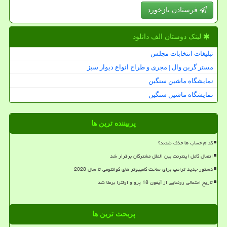
فرستادن بازخورد
لینک دوستان الف دانلود
تبلیغات انتخابات مجلس
مستر گرین وال | مجری و طراح انواع دیوار سبز
نمایشگاه ماشین سنگین
نمایشگاه ماشین سنگین
پربیننده ترین ها
کدام حساب ها حذف شدند؟
اتصال کامل اینترنت بین الملل مشترکان برقرار شد
دستور جدید ترامپ برای ساخت کامپیوتر های کوانتومی تا سال 2028
تاریخ احتمالی رونمایی از آیفون 18 پرو و اولترا برملا شد
پربحث ترین ها