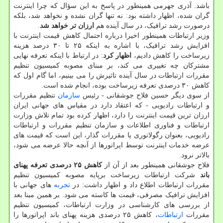
باشد. آذری جهرمی همینطور در پاسخ به این سؤال که چرا اینترنت
گران شده، اظهار داشته بود: نه تنها گران نشده و نخواهد شد، بلکه
درصورت رشد ترافیک، در سال آینده هم
ارزان تر خواهد شد
.
وزیر ارتباطات همینطور اخیرا درباره احتمال کاهش قیمت اینترنت با
افزایش رشد ترافیک، با اشاره به اینکه ۲۵ تا ۳۰ درصد هزینه
زیرساخت را کاهش دادیم،
اظهار کرد
: در ارتباط با اینکه تعرفه نهایی
مشترکان چه تغییری می کند، بر مبنای مصوبه کمیسیون تنظیم
مقررات ارتباطات در سال آینده تاثیرش را می بینیم، اما گام اول که
کاهش ۳۰ درصدی تعرفه زیرساخت بوده، انجام شده است.
از سوی دیگر حسین فلاح جوشقانی - رئیس
سازمان
تنظیم مقررات
و ارتباطات رادیویی - که اعتقاد دارد در مقیاس های جهانی ایران
ارزان ترین قیمت اینترنت را دارد، اظهار کرده بود تمام تلاش وزارت
ارتباطات و فناوری اطلاعات و سازمان تنظیم مقررات و ارتباطات
رادیویی، بعنوان رگولاتوری یا مقررات گذار، این است که قیمت های
عرضه خدمات اینترنت توسط اپراتورها از آنچه حالا عرضه می شود،
بالاتر نرود.
فلاح جوشقانی همینطور بعد از آن از
کاهش ۲۵ درصدی تعرفه پهنای
باند
شرکت ارتباطات زیرساخت برپایه مصوبه کمیسیون تنظیم
مقررات ارتباطات اطلاع داد و اظهار داشت: در
تجربه
های جهانی با
افزایش ترافیک مصرفی، قیمت ها کاسته می شود. بر همین مبنا بعد
از بررسی های کارشناسی در وزارت ارتباطات، کمیسیون تنظیم
مقررات
ارتباطات
، کاهش ۲۵ درصدی هزینه پهنای باند اپراتورها را