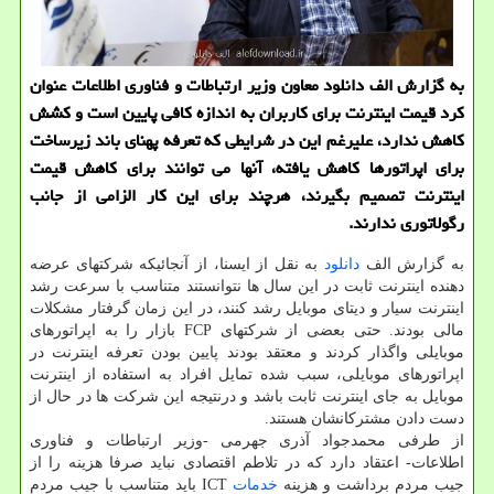
به گزارش الف دانلود معاون وزیر ارتباطات و فناوری اطلاعات عنوان
کرد قیمت اینترنت برای کاربران به اندازه کافی پایین است و کشش
کاهش ندارد، علیرغم این در شرایطی که تعرفه پهنای باند زیرساخت
برای اپراتورها کاهش یافته، آنها می توانند برای کاهش قیمت
اینترنت تصمیم بگیرند، هرچند برای این کار الزامی از جانب
رگولاتوری ندارند.
به گزارش الف
دانلود
به نقل از ایسنا، از آنجائیکه شرکتهای عرضه
دهنده اینترنت ثابت در این سال ها نتوانستند متناسب با سرعت رشد
اینترنت سیار و دیتای موبایل رشد کنند، در این زمان گرفتار مشکلات
مالی بودند. حتی بعضی از شرکتهای FCP بازار را به اپراتورهای
موبایلی واگذار کردند و معتقد بودند پایین بودن تعرفه اینترنت در
اپراتورهای موبایلی، سبب شده تمایل افراد به استفاده از اینترنت
موبایل به جای اینترنت ثابت باشد و درنتیجه این شرکت ها در حال از
دست دادن مشترکانشان هستند.
از طرفی محمدجواد آذری جهرمی -وزیر ارتباطات و فناوری
اطلاعات- اعتقاد دارد که در تلاطم اقتصادی نباید صرفا هزینه را از
جیب مردم برداشت و هزینه
خدمات
ICT باید متناسب با جیب مردم