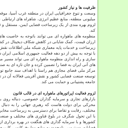
ظرفیت ها و نیاز کشور
میلیونی منطقه، منابع عظیم انرژی، شاهراه های ارتباطی
لزوم بهره مندی از یک زیرساخت فضایی ایمن، مستقل و ق
کند.
منظومه های ماهواره ای می توانند باتوجه به خاصیت های
ارزان قیمت، کمک شایانی در کاهش شکاف دیجیتال در کشور
زیرساخت و خدمات پایه معماری شبکه ملی اطلاعات نقش 
با توجه به بیش از دو دهه فعالیت جمهوری اسلامی ایران
سازی و راه اندازی منظومه ماهواره ای می تواند مسیر 
های آتی ایران به فضا را تضمین کرده و جان تازه ای به ص
مرکز ملی فضای مجازی هم راستا با اهداف سند جامع تو
توسعه صنعت فضایی کشور و نقش آفرینی فعالانه آن در تک
جامعه پشتیبانی و حمایت می کند.
لزوم فعالیت اپراتورهای ماهواره ای در قالب قانون
بازارهای تجاری و سرمایه گذاران خصوصی، دنباله روی ب
محرکی برای دولت هاست که رهبری جهانی را به دنبال خو
مختلف، رقابت و تقاضا برای دسترسی به زیرساخت مخابرات
با این تحول شگرف در بلوغ فناوری های مختلف و صنعت س
کشورها و با سرمایه گذاری های هنگفت در بهره برداری از
فضاپایه، دسترسی نامحدود به منابع مدار-فرکانس، کاربری 