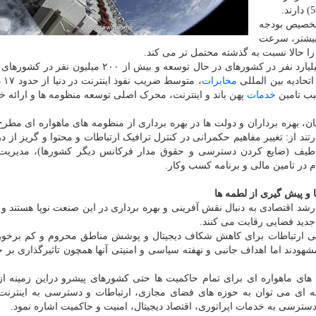
تخصیص بودجه
 بیشتر، سرعت
 را حالا نسبت به گذشته محتمل تر می کند.
طبق آمار اتحادیه بین المللی مخابرات (ITU)، بیش از ۴ میلیارد نفر در کشورهای در حال توسعه و بیش از ۰
تحادیه بین المللی
مخابرات
، متو
خدمات
پهن باند و اینترنت، محرک اصلی توسعه منظومه ها و ارائه خ
بهره برداران و دولت ها در بهره برداری از منظومه های ماهواره ای مطرح
 از: تغییر مفاهیم حکمرانی در کنترل ترافیک ارتباطات و محتوا و گریز از در
ری طیف (ضایع کردن دسترسی و حقوق مدار فرکانس دیگر کشورها)، مدیریت
در تامین مالی و برنامه کسب وکار.
و پیش گیری از لطمه ها
شد اقتصادی به دنبال نقش آفرینی و بهره برداری در این صنعت نوپا هستند و 
جدید فضایی رقابت می کنند.
انی ارتباطات برای کاهش شکاف دیجیتال و پوشش مناطق محروم و کم برخور
هودند اما اهداف جانبی و نهفته سیاسی و امنیتی آنها همچون تاثیرگذاری بر 
ی ماهواره ای برای تمام حاکمیت ها حتی کشورهای پیشرو دراین زمینه از
مه ای می توان به حوزه های فضای مجازی، ارتباطات و دسترسی به اینترنت،
دسترسی به خدمات اپراتوری، اقتصاد دیجیتال، امنیت و حاکمیت اشاره نمود.