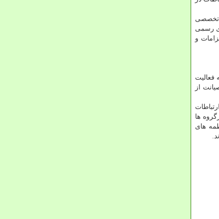
 تخصصی
ای رسمی
زامات و
 فعالیت
یانت از
رتباطات
گروه ها
طمه های
د.