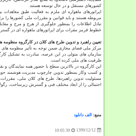
کشورهای مستقل و در حال توسعه هستند.
اپراتورهای ماهواره ای ملزم به فعالیت طبق معاهدات 
مربوطه هستند و باید قوانین و مقررات ملی کشورها را بر
تبادل اطلاعات را بمنظور جلوگیری از هرج و مرج و مقاب
خطوط قرمز مقرات برای اپراتورهای ماهواره ای در گست
تعیین راهبرد و تدوین طرح های کلان در کارگروه منظومه ه
مرکز ملی فضای مجازی ضمن توجه به تأثیر منظومه های ماه
سازمان های متولی در این عرصه، مبادرت به تشکیل کارگ
ظرفیت های ملی کرده است.
این کارگروه در بالاترین سطح با حضور همه نمایندگان و 
و کسب وکار بمنظور تدوین چارچوب مدیریت هوشمند حوزه
مسئولیت تدوین راهبردها، طرح های کلان ملی، مقررات، 
احتمالی را از ابعاد مختلف فنی و گسترش زیرساخت، رگولات
منبع:
الف دانلود
1399/12/12
10:05:39