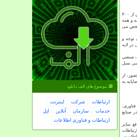
وسعت و تنوع جغرافیایی ایران در منطقه غرب آسیا، موقعیت ژئوپلتیک کشور در اتصال سه قاره جهان، جمعیت ۸۵ میلیونی ایران و بیش از ۴۰۰
ه و همه
مشخص می
 توجه و
در لایه
، صنعتی
رسی نسل
شور، از
پایه به
موضوع های الف دانلود
ارتباطات
شركت
اینترنت
فناوری،
خدمات
سازمان
آنلاین
اپل
ر صنایع
ارتباطات و فناوری اطلاعات
فع سایر
رتباطات
اطات در