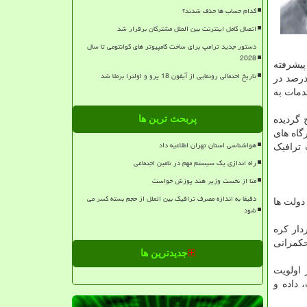
کدام حساب ها حذف شدند؟
اتصال کامل اینترنت بین الملل مشترکان برقرار شد
دستور جدید ترامپ برای ساخت کامپیوتر های کوانتومی تا سال
2028
۲۰ میلیون نفر در کشورهای پیشرفته
تاریخ احتمالی رونمایی از آیفون 18 پرو و اولترا برملا شد
سط ضریب نفوذ اینترنت در دنیا از حدود ۱۷ درصد در
دمات به
پربحث ترین ها
 گردیده
گاه های
هواشناسی استان تهران اطلاعیه داد
 ترافیک
راه اندازی یک سیستم مهم در تامین اجتماعی
متا از نخست وزیر هند پوزش خواست
دقیقا به اندازه مصرف ترافیک بین الملل از حجم بسته کسر می
دولت ها
شود
دار کره
حکمرانی
جدیدترین ها
 اولویت
 داده و