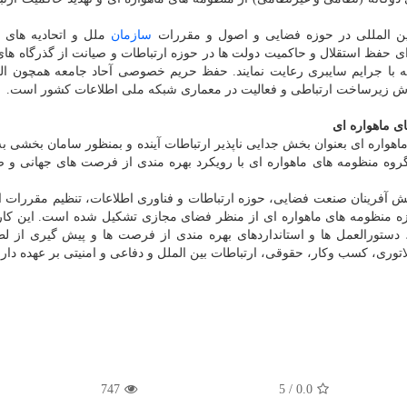
بین المللی در حوزه فضایی و اصول و مقررات
سازمان
ملل و اتحادیه های
ای حفظ استقلال و حاکمیت دولت ها در حوزه ارتباطات و صیانت از گذرگاه ه
له با جرایم سایبری رعایت نمایند. حفظ حریم خصوصی آحاد جامعه همچون ال
رش زیرساخت ارتباطی و فعالیت در معماری شبکه ملی اطلاعات کشور است.
ای ماهواره ای
واره ای بعنوان بخش جدایی ناپذیر ارتباطات آینده و بمنظور سامان بخشی به
روه منظومه های ماهواره ای با رویکرد بهره مندی از فرصت های جهانی و ص
نقش آفرینان صنعت فضایی، حوزه ارتباطات و فناوری اطلاعات، تنظیم مقررات ا
 منظومه های ماهواره ای از منظر فضای مجازی تشکیل شده است. این کار
دستورالعمل ها و استانداردهای بهره مندی از فرصت ها و پیش گیری از ل
وری، کسب وکار، حقوقی، ارتباطات بین الملل و دفاعی و امنیتی بر عهده دارن
747
/ 5
0.0