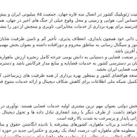
 حساس آبی، هوایی و زمینی و محل وقوع خیلی از جنگ های اخیر در جهان، هم
درتمند برای بهره برداری از خدمات مخابراتی، ناوبری و سنجش از دور را 
 ذاتی خود همچون پایداری، انعطاف پذیری، تأخیر کم و تامین ظرفیت شایان
 و سیگنال رسانی به مناطق محروم و دورافتاده داشته و بعنوان بخش مهمی 
آفرین باشد.
 در صنعت فضایی و دستیابی به دانش بومی چرخه کامل زنجیره ارزش ماهواره
میان بر دسترسی کشور به خدمات فضاپایه و منابع مدار فرکانس باشد و دست
نعت فضایی ایران بخشد.
سعه هوافضای کشور و بمنظور بهره برداری از همه ظرفیت های زیرساختی ک
میل شبکه ملی اطلاعات برای کاهش شکاف دیجیتال و ارائه خدمات متنوع فضا
خش دولتی بعنوان مهم ترین مشتری اولیه خدمات فضایی هستند. نوآوری در 
اهد داشت. از طرف دیگر با رشد انفجاری تبادل داده ها و تحول دیجیتال د
ی پایدار و پرسرعت به شدت بالا رفته است.
اخت و پرتاب ماهواره، کشورهای پیشرفته با نادیده انگاشتن حقوق و منا
 منظومه های ماهواره ای، درصدد ایجاد یک رهبری و حکمرانی جدید در حوزه ا
دوگانه (نظامی و غیرنظامی) از منظومه های ماهواره ای و تهدید حاکمیت ارتب