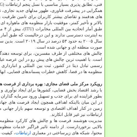
فنی، تطابق پذیری بسیار مناسبی با نسل پنجم ارتباطات (5G) دارند.
همگرایی در پیشرفت فناوری، ظهور مدلهای جدید تجاری، 
های هدفمند و تقاضای بیشتر کاربران برای تامین ظرفیت
بالاتر و تأخیر کمتر، موفقیت بازار منظومه های ماهواره ای
به اینترنت دسترسی ندارند و این درحالیست که طبق آمار ا
سال ۲۰۰۵ به حدود ۵۳ درصد در سال ۲۰۱۹ است. بدین سبب تامین
صورت منطقه ای و جهانی شده است.
چالش های مختلفی از طرف مفسرین، برای توسعه دهندگان، 
است. با اهمیت ترین چالش های پیش رو در این عرصه عبارتند
رسمی تبادل دیتا در کشور، ثبت بین المللی و انباردا
منظومه ها در فضا، کاهش خطرات پسماندهای فضایی، ابهام 
رویکرد مرکز ملی فضای مجازی: بهره برداری از فرصت ها 
با رشد اقتصاد بخش فضایی، کشورها برای ایجاد نوآوری و ر
بطور فزاینده ای برای جذب و تسهیل ورود سرمایه گذاران 
در این میان بااینکه اهدافی همچون ایجاد فرصت های جه
زمین در کنار اهداف اقتصادی و توسعه سهم بازار جهانی مش
ارتباطات نیز غیر قابل انکارند.
مدیریت هوشمند فرصت ها و چالش های کارکرد منظومه ها
بالایی برخوردارست. از دامنه تاثیر فراگیر خدمات منظو
محتوا، شبکه های زیرساختی در معماری
ارتباطات
، کیفیت 