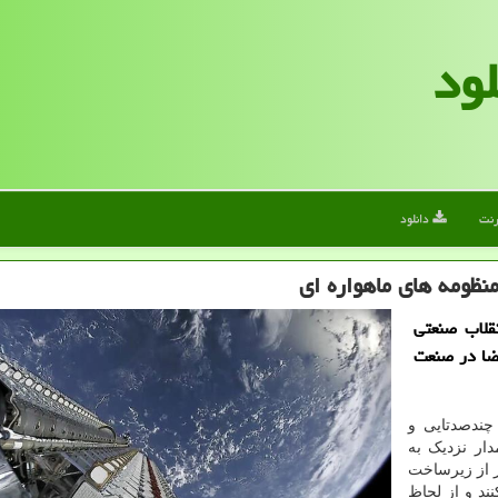
لود
رنت
دانلود
منظومه های ماهواره ای
نقلاب صنعتی
فضا در صنعت
چندصدتایی و
دار نزدیک به
ر از زیرساخت
د و از لحاظ