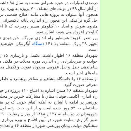
درصدی اعتبارات در 
از آغاز سال ۹۹ در نوبت های مختلف ۷۰ پ
همچون آنها میتوان به پروژه هایی مانند اصلاح هندسی بز
حل گره ترافیکی این محور، راه اندازی پایانه تاکسیرانی
کیلومتر افزوده می شود، اشاره نمود.
تجهیز ۳۹ پارک منطقه به ۱۴۱
دستگاه
آبگرمکن خورشیدی 
است.
شهر
جوادیه و ضربعلیزاده، راه اندازی موزه محلات در ملکی مت
ساماندهی حمل و نقل عمومی محدوده تقویت و تکمیل مجمو
ماه های اخیر است.
او منطقه ۱۶ را خاستگاه مشاهیر و مفاخر برشمرد 
معرفی صورت گیرد.
راه اندازی آکادمی فوتبال میثاق با مشارکت خیرین در محله
ساختمان به ۵۴ روز شده است و از این حیث ر
شهروندان در دو سامانه ۱۳۷ و ۱۸۸۸ از میزان رضایت ۹۰ درصدی در سال ۹۸ به میزان ۹۹/۸ درصدی در بهمن سال ۹۹ رسیدیم.
سخنگوی دولت، پیمان پورنصر، شهردار منطقه ۱۶ و تعدادی از مشاهیر و مفاخر این منطقه حضور داشتند.