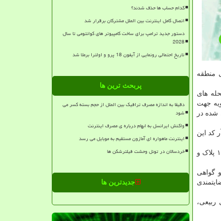
کدام حساب ها حذف شدند؟
اتصال کامل اینترنت بین الملل مشترکان برقرار شد
دستور جدید ترامپ برای ساخت کامپیوتر های کوانتومی تا سال
2028
تاریخ احتمالی رونمایی از آیفون 18 پرو و اولترا برملا شد
 منطقه
پربحث ترین ها
ای محله های
ویه جهت
دقیقا به اندازه مصرف ترافیک بین الملل از حجم بسته کسر می
شود
 شده در
واکنش ایرانسل به ابهام درباره ی مصرف اینترنت
ر کد این
اینترنت ماهواره ای آمازون مستقیم به موبایل می رسد
خردسالان در تونل وحشت فیلترشکن ها
شهردار منطقه ۱۶ ضمن اشاره به افتتاح ۱۱۰ پروژه در حوزه های مختلف اظهار داشت: راه اندازی سالن ورزشی شهید نجفی با تملک ۱۱ پلاک و
روانه و گواهی
ایتمندی
جدیدترین ها
ردار تهران، علی ربیعی،