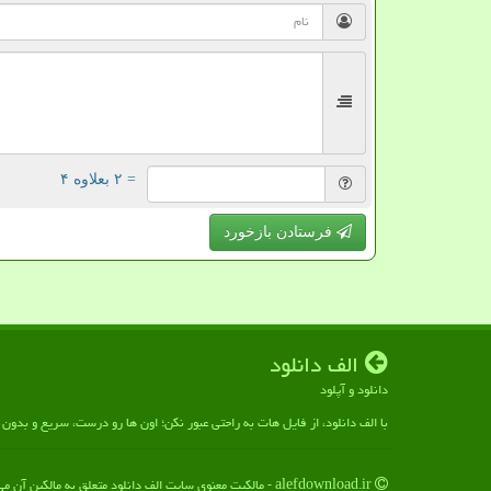
= ۲ بعلاوه ۴
فرستادن بازخورد
الف دانلود
دانلود و آپلود
با الف دانلود، از فایل هات به راحتی عبور نکن؛ اون ها رو درست، سریع و بدو
alefdownload.ir - مالکیت معنوی سایت الف دانلود متعلق به مالکین آن می باشد