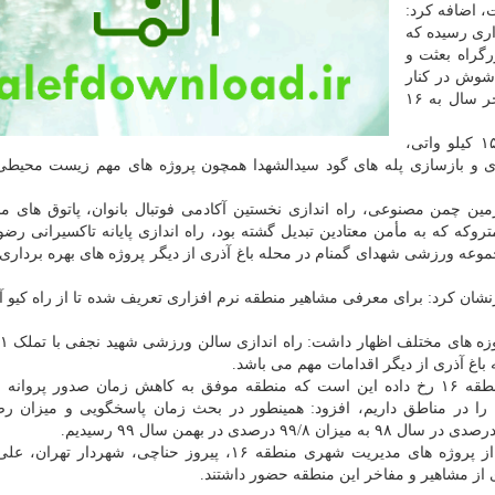
حوزه عمرانی نسبت به سال ۹۸ داشت، اضافه کرد:
روژه به بهره برداری رسیده که
رگراه بعثت و
 شوش در کنار
متروی شوش و ایجاد ۱۰ کیلومتر مسیر دوچرخه که تا آخر سال به ۱۶
پور نصر افزود: همینطور راه اندازی نیروگاه خورشیدی ۱۵ کیلو واتی،
و بازسازی پله های گود سیدالشهدا همچون پروژه های مهم زیست محیطی
دار منطقه ۱۶ اظهار داشت: تکمیل و بازسازی ۱۵ زمین چمن مصنوعی، راه اندازی نخستین آکادمی فوتبال بانوان، پاتوق ه
روکه که به مأمن معتادین تبدیل گشته بود، راه اندازی پایانه تاکسیرانی رض
عه ورزشی شهدای گمنام در محله باغ آذری از دیگر پروژه های بهره برداری
و خاطرنشان کرد: برای معرفی مشاهیر منطقه نرم افزاری تعریف شده تا از راه کیو آ
 باغ آذری از دیگر اقدامات مهم می باشد.
پورنصر در ادامه با اشاره به اینکه اتفاق خوبی که در منطقه ۱۶ رخ داده این است که منطقه موفق به کاهش زمان صدور پ
تبه اول را در مناطق داریم، افزود: همینطور در بحث زمان پاسخگویی و میزان رض
طبق گزارش سایت شهر، در آیین افتتاح و بهره برداری از پروژه های مدیریت شهری منطقه ۱۶، پیروز حناچی، شه