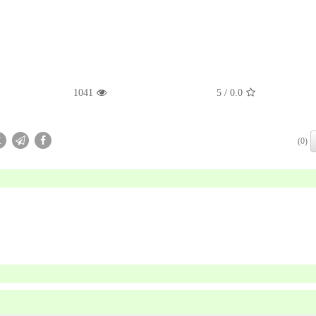
1041
/ 5
0.0
X
(0)