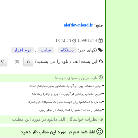
منبع:
alefdownload.ir
1399/12/14
13:14:20
تگهای خبر:
دستگاه
,
سایت
,
نرم افزار
این پست الف دانلود را می پسندید؟
(0)
تازه ترین پستهای مرتبط
اولین دستگاه اوپن ای آی یک بلندگوی بدون نمایشگر است
تاریخ احتمالی رونمایی از آیفون 18 پرو و اولترا برملا شد
مذاکره با دستگاهها برای توسعه صادرات محصولات فریلنسرها
بیشتر از ۱۰۵۰۰ ماهواره استارلینک در مدار زمین
نظرات خوانندگان الف دانلود در مورد این مطلب
لطفا شما هم
در مورد این مطلب
نظر دهید