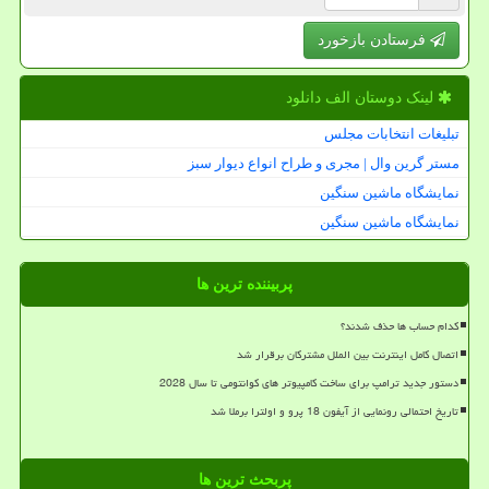
فرستادن بازخورد
لینک دوستان الف دانلود
تبلیغات انتخابات مجلس
مستر گرین وال | مجری و طراح انواع دیوار سبز
نمایشگاه ماشین سنگین
نمایشگاه ماشین سنگین
پربیننده ترین ها
کدام حساب ها حذف شدند؟
اتصال کامل اینترنت بین الملل مشترکان برقرار شد
دستور جدید ترامپ برای ساخت کامپیوتر های کوانتومی تا سال 2028
تاریخ احتمالی رونمایی از آیفون 18 پرو و اولترا برملا شد
پربحث ترین ها