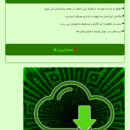
دقیقا به اندازه مصرف ترافیک بین الملل از حجم بسته کسر می شود
واکنش ایرانسل به ابهام درباره ی مصرف اینترنت
اینترنت ماهواره ای آمازون مستقیم به موبایل می رسد
خردسالان در تونل وحشت فیلترشکن ها
جدیدترین ها