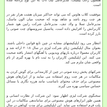
همچون ژانگ ییمینگ، مدیرعامل تیک تاک به این نوع برنامه شده
است.
موفقیت کلاب هاوس که می تواند حداکثر میزبان هشت هزار نفر در
هر چت روم باشد و شاهد بوده که صحبت میان الون ماسک،
مدیرعامل تسلا و ولاد تنف، مدیرعامل شرکت رابین هود شمار
کاربرانش را افزایش داده است، پتانسیل سرویسهای چت صوتی را
بارز کرده است.
انتظار می رود اپلیکیشنهای مشابه در چین تابع قوانین داخلی باشند.
بعنوان مثال اپلیکیشن ژیای شرکت لیژی در سال ۲۰۱۸ ارائه شد و
کاربران معمولا درباره بازیهای ویدیویی یا آهنگهای انتشار یافته صحبت
می کنند. این اپلیکیشن کاربران را به ثبت نام با بهره گیری از نام
واقعی شان ملزم می کند.
شرکتهای پخش زنده صوتی در چین از کارمندانی برای گوش کردن به
مکالمات در هر چت روم استفاده می نمایند و از ابزارهای هوش
مصنوعی برای حذف محتوای نامناسب مانند هرزه نگاری یا مسائل
حساس سیاسی بهره می گیرند.
سخنگوی شرکت لیژی اظهار نمود: این شرکت از نظارت انسانی و
همین طور ابزارهای هوش مصنوعی برای ساماندهی مکالمات در این
پلت فرم استفاده می نماید. این اپلیکیشن برای مدت کوتاهی در سال