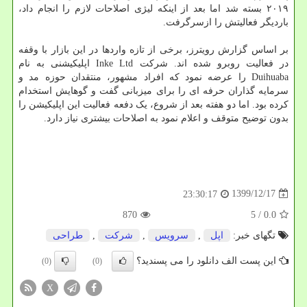
۲۰۱۹ بسته شد اما بعد از اینکه لیژی اصلاحات لازم را انجام داد،
باردیگر فعالیتش را ازسرگرفت.
بر اساس گزارش رویترز، برخی از تازه واردها در این بازار با وقفه
در فعالیت روبرو شده اند. شرکت Inke Ltd اپلیکیشنی به نام
Duihuaba را عرضه نمود که افراد مشهور، منتقدان حوزه مد و
سرمایه گذاران حرفه ای را برای میزبانی گفت و گوهایش استخدام
کرده بود. اما دو هفته بعد از شروع، یک دفعه فعالیت این اپلیکیشن را
بدون توضیح متوقف و اعلام نمود به اصلاحات بیشتری نیاز دارد.
1399/12/17
23:30:17
870
/ 5
0.0
تگهای خبر:
اپل
,
سرویس
,
شركت
,
طراحی
این پست الف دانلود را می پسندید؟
(0)
(0)
X