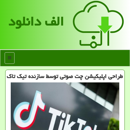
الف دانلود
منو
طراحی اپلیكیشن چت صوتی توسط سازنده تیك تاك