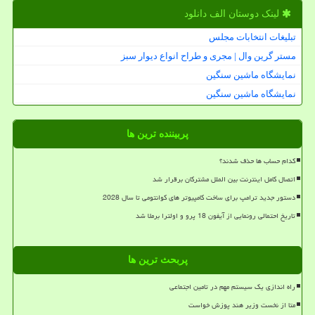
لینک دوستان الف دانلود
تبلیغات انتخابات مجلس
مستر گرین وال | مجری و طراح انواع دیوار سبز
نمایشگاه ماشین سنگین
نمایشگاه ماشین سنگین
پربیننده ترین ها
کدام حساب ها حذف شدند؟
اتصال کامل اینترنت بین الملل مشترکان برقرار شد
دستور جدید ترامپ برای ساخت کامپیوتر های کوانتومی تا سال 2028
تاریخ احتمالی رونمایی از آیفون 18 پرو و اولترا برملا شد
پربحث ترین ها
راه اندازی یک سیستم مهم در تامین اجتماعی
متا از نخست وزیر هند پوزش خواست