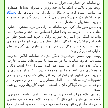
این سامانه در اختیار شما قرار می دهد.
رویت پور با تاکید بر اینکه ما به چند روش با مدیران مشاغل همکاری
می نماییم، اشاره کرد: برای مثال در یکی از این روش ها، یک
دستگاه
پوز در اختیار یک فروشگاه قرار می گیرد. این دستگاه پوز به سامانه
مدیریت مشتریان ما متصل است.
وی همین طور بیان کرد: این سامانه به ازای هر خرید مشتری امتیازی
معادل ۵ تا ۱۰ درصد به وی اعتبار اختصاص می دهد و مشتری می
تواند به کمک این اعتبار به صورت رایگان خرید کند. همین طور بر
طبق این تراکنش ها، امکان تحلیل رفتار مشتری برای ما فراهم می
شود، صاحب کسب وکار نیز می تواند بر طبق این گزارش های
تحلیلی تصمیم گیری کند.
رویت پور، ضمن برشمردن دیگر مزایای سامانه آنلاین مدیریت
مشتری، افزود: سامانه ما در مقایسه با نمونه های مشابه خارجی
نزدیک ۵۰ درصد ارزان تر است. هم اکنون بیش از ۶۰۰ کسب وکار با
ما همکاری می کنند و ما در مجموع حدود ۴۰۰ هزار مشتری را
مدیریت می نماییم. این نوع از نرم افزارهای کسب وکار در بعضی
کشورهای توسعه یافته مانند آلمان بسیار رایج است و در کشور ما نیز
باتوجه به مزایای گوناگون آن با استقبال خوب کاربرها، روبه رو شده
است.
برمبنای اعلام مرکز اطلاع رسانی معاونت علمی ریاست جمهوری،
بگفته مجری طرح برای مثال اگر سامانه اعلام نمود که یک مشتری
خاص چند ماه قبل، تنها یک دفعه خرید کرده است و به اصطلاح جزء