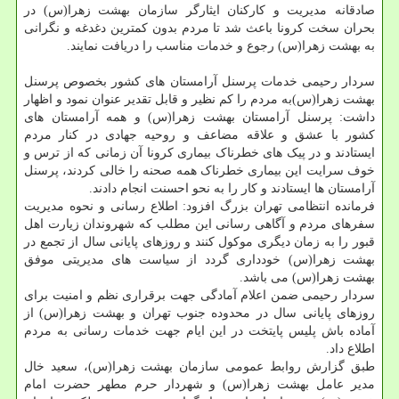
صادقانه مدیریت و کارکنان ایثارگر سازمان بهشت زهرا(س) در
بحران سخت کرونا باعث شد تا مردم بدون کمترین دغدغه و نگرانی
به بهشت زهرا(س) رجوع و خدمات مناسب را دریافت نمایند.
سردار رحیمی خدمات پرسنل آرامستان های کشور بخصوص پرسنل
بهشت زهرا(س)به مردم را کم نظیر و قابل تقدیر عنوان نمود و اظهار
داشت: پرسنل آرامستان بهشت زهرا(س) و همه آرامستان های
کشور با عشق و علاقه مضاعف و روحیه جهادی در کنار مردم
ایستادند و در پیک های خطرناک بیماری کرونا آن زمانی که از ترس و
خوف سرایت این بیماری خطرناک همه صحنه را خالی کردند، پرسنل
آرامستان ها ایستادند و کار را به نحو احسنت انجام دادند.
فرمانده انتظامی تهران بزرگ افزود: اطلاع رسانی و نحوه مدیریت
سفرهای مردم و آگاهی رسانی این مطلب که شهروندان زیارت اهل
قبور را به زمان دیگری موکول کنند و روزهای پایانی سال از تجمع در
بهشت زهرا(س) خودداری گردد از سیاست های مدیریتی موفق
بهشت زهرا(س) می باشد.
سردار رحیمی ضمن اعلام آمادگی جهت برقراری نظم و امنیت برای
روزهای پایانی سال در محدوده جنوب تهران و بهشت زهرا(س) از
آماده باش پلیس پایتخت در این ایام جهت خدمات رسانی به مردم
اطلاع داد.
طبق گزارش روابط عمومی سازمان بهشت زهرا(س)، سعید خال
مدیر عامل بهشت زهرا(س) و شهردار حرم مطهر حضرت امام