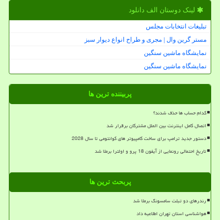
لینک دوستان الف دانلود
تبلیغات انتخابات مجلس
مستر گرین وال | مجری و طراح انواع دیوار سبز
نمایشگاه ماشین سنگین
نمایشگاه ماشین سنگین
پربیننده ترین ها
کدام حساب ها حذف شدند؟
اتصال کامل اینترنت بین الملل مشترکان برقرار شد
دستور جدید ترامپ برای ساخت کامپیوتر های کوانتومی تا سال 2028
تاریخ احتمالی رونمایی از آیفون 18 پرو و اولترا برملا شد
پربحث ترین ها
رندرهای دو تبلت سامسونگ برملا شد
هواشناسی استان تهران اطلاعیه داد