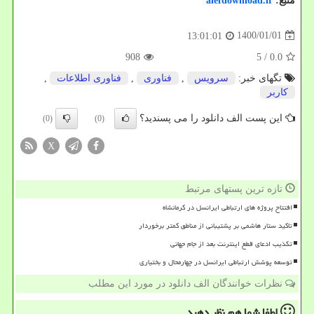
منبع:
alefdownload.ir
1400/01/01
13:01:01
908
/ 5
0.0
تگهای خبر:
سرویس
,
فناوری
,
فناوری اطلاعات
,
كاربر
این پست الف دانلود را می پسندید؟
(0)
(0)
X
تازه ترین پستهای مرتبط
افتتاح پروژه های ارتباطی ایرانسل در کرمانشاه
تاکید ستار هاشمی بر پشتیبانی از مناطق کمتر برخوردار
تکذیب ادعای قطع اینترنت بعد از جام جهانی
توسعه پوشش ارتباطی ایرانسل در چهارمحال و بختیاری
نظرات خوانندگان الف دانلود در مورد این مطلب
لطفا شما هم
نظر دهید