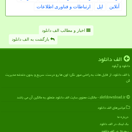
آنلاین
اپل
ارتباطات و فناوری اطلاعات
اخبار و مطالب الف دانلود
بازگشت به الف دانلود
الف دانلود
دانلود و آپلود
با الف دانلود، از فایل هات به راحتی عبور نکن؛ اون ها رو درست، سریع و بدون دغدغه مدیریت
کن
alefdownload.ir - مالکیت معنوی سایت الف دانلود متعلق به مالکین آن می باشد
میانبرهای الف دانلود
درباره ما
بک لینک در الف دانلود
رپورتاژ در الف دانلود