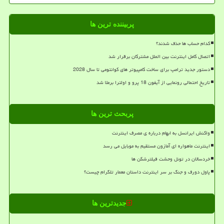
پربیننده ترین ها
کدام حساب ها حذف شدند؟
اتصال کامل اینترنت بین الملل مشترکان برقرار شد
دستور جدید ترامپ برای ساخت کامپیوتر های کوانتومی تا سال 2028
تاریخ احتمالی رونمایی از آیفون 18 پرو و اولترا برملا شد
پربحث ترین ها
واکنش ایرانسل به ابهام درباره ی مصرف اینترنت
اینترنت ماهواره ای آمازون مستقیم به موبایل می رسد
خردسالان در تونل وحشت فیلترشکن ها
پاول دورف و جنگ بر سر اینترنت داستان معمار تلگرام چیست؟
جدیدترین ها