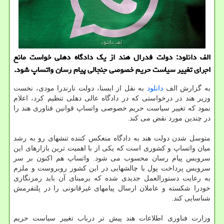
الف دانلود: دولت فدرال هند از یک دادگاه دهلی خواست مانع
اجرای تغییر سیاست حریم خصوصی جنجالی پیام رسان واتساپ شود.
به گزارش الف
دانلود
به نقل از ایسنا، دولت نارندرا مودی، نخست
وزیر هند در درخواستی که در دادگاه عالی دهلی تنظیم کرد، اعلام
نمود که تغییر سیاست حریم خصوصی واتساپ قوانین فناوری هند را
در چندین مورد نقض می کند.
متوسل شدن دولت هند به دادگاه منعکس کننده تنشهای رو به رشد
میان واتساپ و کشوری است که یکی از با اهمیت ترین بازارهای این
سرویس پیام رسان محسوب می شود. واتساپ هم اکنون بر سر
سرویس پرداخت پول با چالشهایی در این کشور روبروست و ملزم
به رعایت دستورالعمل جدیدی شده که برمبنای آن باید رمزنگاری
خودرا شکسته و عاملان ارسال پیامهای غیرقانونی را در پلتفرمش
شناسایی کند.
وزارت فناوری اطلاعات هند پیش تر درباب تغییر سیاست حریم