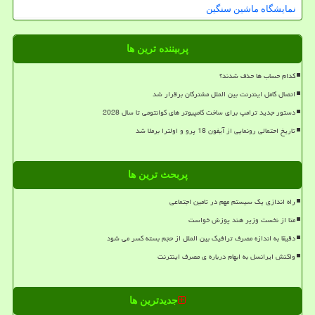
نمایشگاه ماشین سنگین
پربیننده ترین ها
کدام حساب ها حذف شدند؟
اتصال کامل اینترنت بین الملل مشترکان برقرار شد
دستور جدید ترامپ برای ساخت کامپیوتر های کوانتومی تا سال 2028
تاریخ احتمالی رونمایی از آیفون 18 پرو و اولترا برملا شد
پربحث ترین ها
راه اندازی یک سیستم مهم در تامین اجتماعی
متا از نخست وزیر هند پوزش خواست
دقیقا به اندازه مصرف ترافیک بین الملل از حجم بسته کسر می شود
واکنش ایرانسل به ابهام درباره ی مصرف اینترنت
جدیدترین ها