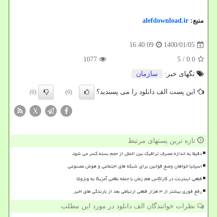
منبع:
alefdownload.ir
1400/01/05
16:40:09
1077
/ 5
0.0
تگهای خبر:
سازمان
این پست الف دانلود را می پسندید؟
(0)
(0)
X
تازه ترین پستهای مرتبط
دقیقا به اندازه مصرف ترافیک بین الملل از حجم بسته کسر می شود
اسپانیا خواهان وضع قوانین برای شبکه های اجتماعی و هوش مصنوعی
قطعی اینترنت در کاراکاس هم زمان با حمله نظامی آمریکا به ونزوئلا
رفع فوری بیشتر از ۳ هزار قطعی ارتباطی بعد از بارندگی های اخیر
نظرات خوانندگان الف دانلود در مورد این مطلب