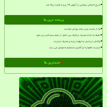
تاریخ احتمالی رونمایی از آیفون 18 پرو و اولترا برملا شد
پربحث ترین ها
متا از نخست وزیر هند پوزش خواست
دقیقا به اندازه مصرف ترافیک بین الملل از حجم بسته کسر می شود
واکنش ایرانسل به ابهام درباره ی مصرف اینترنت
اینترنت ماهواره ای آمازون مستقیم به موبایل می رسد
جدیدترین ها