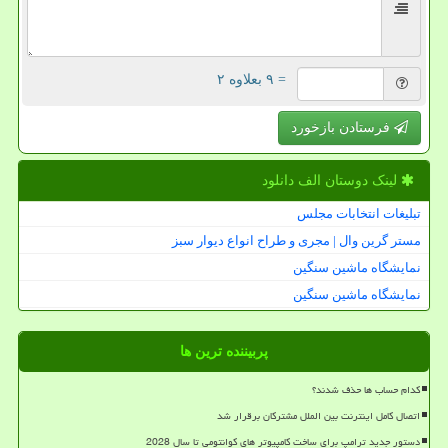
= ۹ بعلاوه ۲
فرستادن بازخورد
لینک دوستان الف دانلود
تبلیغات انتخابات مجلس
مستر گرین وال | مجری و طراح انواع دیوار سبز
نمایشگاه ماشین سنگین
نمایشگاه ماشین سنگین
پربیننده ترین ها
کدام حساب ها حذف شدند؟
اتصال کامل اینترنت بین الملل مشترکان برقرار شد
دستور جدید ترامپ برای ساخت کامپیوتر های کوانتومی تا سال 2028