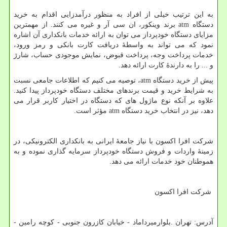
به این ترتیب خیلی از افراد به منظور درآمدزایی اقدام به خرید
دستگاه
atm
برند وینکور، ان سی آر و غیره می کنند. از مهمترین
مزایای دستگاه خودپرداز می توان به ارائه خدمات بانکداری آن اشاره
نمود که می تواند به واسطۀ دریافت کارت بانکی و رمز ورود،
خدمات پرداخت وجه، پرداخت قبوض، نمایش موجودی حساب، شارژ
و ... را به دارندۀ کارت ارائه دهد.
پیش از خرید دستگاه
atm
، توصیه می کنیم که اطلاعات جامعی نسبت
به شرایط خرید و قیمت برندهای مختلف دستگاه خودپرداز پیدا کنید.
علاوه بر آنکه نوع ماژول های که دستگاه در اختیار کاربر قرار می
دهد، نیز در انتخاب خرید دستگاه
atm
مؤثر است.
شرکت افرا اکسون با نیاز جامعۀ ایرانی به بانکداری الکترونیکی، در
زمینۀ واردات و فروش دستگاه خودپرداز سرمایه گذاری نموده و به
هموطنان خود خدمات ارائه می دهد.
شرکت افرا اکسون
آدرس: تهران .بلوارمیرداماد - خیابان کازرون جنوبی - کوچه رامین -