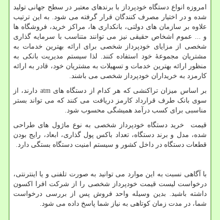
امروزه انواع دستگاه خودپرداز با برندهای معتبر در سطح جهانی تولید
شده و در اختیار مصرف کنندگان قرار گرفته می شود. به این ترتیب
علاوه بر سازمان های دولتی، بانکداری ها، مراکز خرید، فروشگاه ها
و ... عموم اشخاص حقیقی نیز می توانند متناسب با سرمایه گذاری
شخصی از مزایای خودپرداز شخصی برای ارائه بهترین خدمات به
مشتریان مجموعۀ خود استفاده کنند. لذا سیستم مدیریت بانکی به
منظور ارائه بهترین خدمات و تسهیلات به مشتریان خود، قادر به ارائه
کارمزد به خریداران خودپرداز شخصی می باشند.
بر اساس میزان تراکنشی که هر کدام از دستگاه های
atm
دارند، از
سوی بانک طرف قرارداد کارمز دریافت می کنند که می تواند بستر
مناسبی برای کسب درآمد همیشگی محسوب شود.
قیمت خرید دستگاه خودپرداز شخصی به نوع ماژول های طراحی
شده، مدل و برند دستگاه، تعداد باکس پول گذاری، ابعاد، رایج بودن
قطعات دستگاه در داخل کشور و سیستم امنیت دستگاه بستگی دارد.
با آگاهی نسبت به این موارد می توانید به صورت تلفنی و یا اینترنتی،
درخواست لیست قیمت خودپرداز شخصی را از شرکت افرا اکسون
داشته باشید. بدین وسیله واحد فروش پس از بررسی درخواست
شما، در مدت زمان کوتاهی به نیاز شما پاسخ داده می شود.