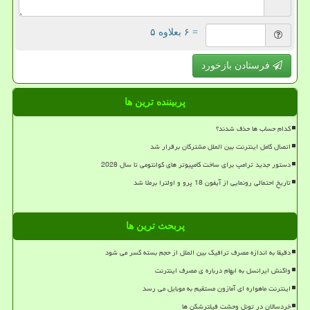
= ۶ بعلاوه ۵
فرستادن بازخورد
پربیننده ترین ها
کدام حساب ها حذف شدند؟
اتصال کامل اینترنت بین الملل مشترکان برقرار شد
دستور جدید ترامپ برای ساخت کامپیوتر های کوانتومی تا سال 2028
تاریخ احتمالی رونمایی از آیفون 18 پرو و اولترا برملا شد
پربحث ترین ها
دقیقا به اندازه مصرف ترافیک بین الملل از حجم بسته کسر می شود
واکنش ایرانسل به ابهام درباره ی مصرف اینترنت
اینترنت ماهواره ای آمازون مستقیم به موبایل می رسد
خردسالان در تونل وحشت فیلترشکن ها