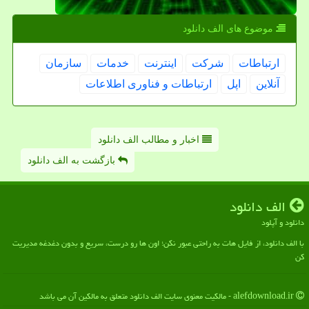
موضوع های الف دانلود
ارتباطات
شركت
اینترنت
خدمات
سازمان
آنلاین
اپل
ارتباطات و فناوری اطلاعات
اخبار و مطالب الف دانلود
بازگشت به الف دانلود
الف دانلود
دانلود و آپلود
با الف دانلود، از فایل هات به راحتی عبور نکن؛ اون ها رو درست، سریع و بدون دغدغه مدیریت
کن
alefdownload.ir - مالکیت معنوی سایت الف دانلود متعلق به مالکین آن می باشد