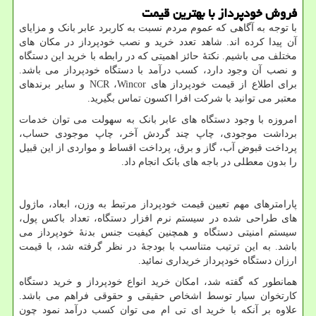
فروش خودپرداز با بهترین قیمت
با توجه به آگاهی که عموم مردم نسبت به کاربرد عابر بانک و مزایای
آن پیدا کرده اند. شاهد تعدد خرید و نصب خودپرداز در مکان های
مختلف می باشیم. نکتۀ حائز اهمیتی که در رابطه با خرید این دستگاه
و نصب آن وجود دارد، کسب درآمد با دستگاه خودپرداز می باشد.
برای اطلاع از قیمت خودپرداز های
Wincor
،
NCR
و سایر برندهای
معتبر می توانید با شرکت افرا اکسون تماس بگیرید.
امروزه با وجود دستگاه های عابر بانک به سهولت می توان خدمات
برداشت موجودی، چاپ چند گردش آخر، چاپ موجودی حساب،
پرداخت قبوض آب، گاز و برق، پرداخت اقساط و مواردی از این قبیل
را بدون معطلی در باجه های بانک انجام داد.
پارامترهای مهم تعیین قیمت خودپرداز مرتبط به وزن، ابعاد، ماژول
های طراحی شده در سیستم نرم افزار دستگاه، تعداد باکس پول،
سیستم امنیتی دستگاه و همچنین کیفیت جنس بدنۀ خودپرداز می
باشد. به این ترتیب متناسب با بودجۀ در نظر گرفته شد، با قیمت
ارزان دستگاه خودپرداز خریداری نمائید.
همانطور که گفته شد، امکان خرید انواع خودپرداز و خرید دستگاه
کارتخوان سیار توسط اشخاص حقیقی و حقوقی فراهم می باشد.
علاوه بر آنکه با خرید ای تی ام می توان کسب درآمد نمود چون