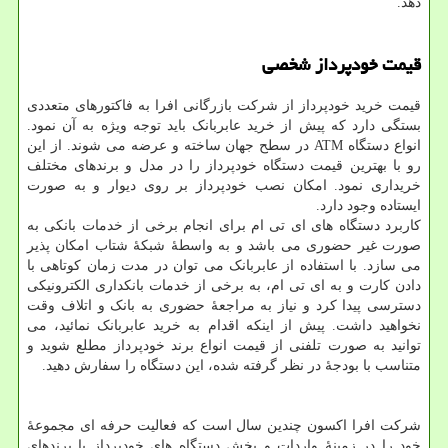
دهد.
قیمت خودپرداز شخصی
قیمت خرید خودپرداز از شرکت بازرگانی افرا به فاکتورهای متعددی
بستگی دارد که پیش از خرید عابربانک باید توجه ویژه به آن نمود.
انواع دستگاه
ATM
در سطح جهان ساخته و عرضه می شوند. از این
رو با بهترین قیمت دستگاه خودپرداز را در مدل و برندهای مختلف
خریداری نمود. امکان نصب خودپرداز بر روی دیوار و به صورت
ایستاده وجود دارد.
کاربرد دستگاه های ای تی ام برای انجام برخی از خدمات بانکی به
صورت غیر حضوری می باشد و به واسطۀ شبکۀ شتاب امکان پذیر
می سازد. با استفاده از عابربانک می توان در مدت زمان کوتاهی با
دادن کارت و به ای تی ام، به برخی از خدمات بانکداری الکترونیکی
دسترسی پیدا کرد و نیاز به مراجعۀ حضوری به بانک و اتلاف وقت
نخواهید داشت. پیش از اینکه اقدام به خرید عابربانک نمائید، می
توانید به صورت تلفنی از قیمت انواع برند خودپرداز مطلع شوید و
متناسب با بودجۀ در نظر گرفته شده، این دستگاه را سفارش دهید.
شرکت افرا اکسون چندین سال است که فعالیت حرفه ای مجموعۀ
خود را در زمینۀ واردات و پخش دستگاه های خودپرداز با برندهای