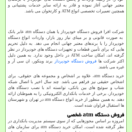
معتبر جهانی آغاز نموده و قادر به ارائه سایر خدمات پشتیبانی و
همچنین تعمیرات تخصصی انواع
ATM
و کارتخوان می باشد.
شرکت افرا فروش دستگاه خودپرداز یا همان دستگاه
atm
عابر بانک
به صورت قانونی و بر مبنای نیاز روز بازار، واردات انواع دستگاه
خودپرداز را با برندهای معتبر جهانی انجام می دهد. به دلیل تحریم
هایی که برای تأمین قطعات و تجهیزات دستگاه های خودپرداز در نظر
گرفته اند، امکان ساخت
ATM
در داخل وجود ندارد. به همین دلیل
اکثر شرکت ها
فروش دستگاه خودپرداز
برند وینکور، ان سی آر و
غیره می باشند.
خرید دستگاه
atm
، علاوه بر اشخاص و مجموعه های حقوقی، برای
اشخاص حقیقی نیز فراهم می باشد. چند سال اخیر با اتصال شبکه
شتاب و سوئیچ های بین بانکی، توانسته اند با نصب دستگاه های
خودپرداز، برخی از خدمات بانکداری الکترونیکی را به هموطنان ارائه
دهند. به همین منظور از خرید انواع دستگاه
atm
در تهران و شهرستان
ها استقبال فراوان شده است.
فروش دستگاه
atm
شخصی
امروزه بر اساس مجوزهایی که از سوی سیستم مدیریت بانکداری در
نظر گرفته شده است، امکان خرید دستگاه
atm
برای سازمان های