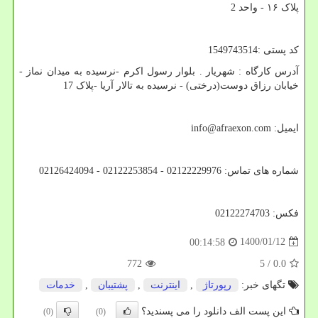
پلاک ۱۶ - واحد 2
کد پستی :1549743514
آدرس کارگاه : شهریار . بلوار رسول اکرم -نرسیده به میدان نماز -
خیابان رزاق دوست(درختی) - نرسیده به تالار آریا -پلاک 17
ایمیل:
info@afraexon.com
شماره های تماس: 02122229976 - 02122253854 - 02126424094
فکس: 02122274703
1400/01/12
00:14:58
772
/ 5
0.0
تگهای خبر:
رپورتاژ
,
اینترنت
,
پشتیبان
,
خدمات
این پست الف دانلود را می پسندید؟
(0)
(0)