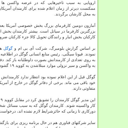
اروپایی به سبب تاخیرهایی که در عرضه واکسن ها و
ممکنست دیرتر از زمان اعلام شده برای کارمندان آمریک
به محل کارشان برگردند.
آمازون دومین کارفرمای بزرگ بخش خصوصی آمریکا بعد ا
کارکنان بخش انبار و رانندگان تحویل کالا جزء کارکنان ضرو
بر اساس گزارش بلومبرگ، شرکت آی بی ام و
گوگل
هم
نمودند. فیونا سیکُنی، رئیس منابع انسانی گوگل در اطلاعی
به روی تعدادی از کارمندانش بصورت داوطلبانه باز کند.
به واکسن و سیر نزولی موارد مبتلاشدن به کووید ۱۹ گشوده خواهند شد.
خود باقی می ماند. برخی از دفاتر گوگل در خارج از آمریک
متفاوتی دارند.
کار واکسینه شوند. کارمندان گوگل که به سبب مسائل شخصی ن
دورکاری تا زمانی که حائزشرایط لازم نشده اند، درخواست 
سایر شرکتهای فناوری هم در حال برنامه ریزی برای بازگش