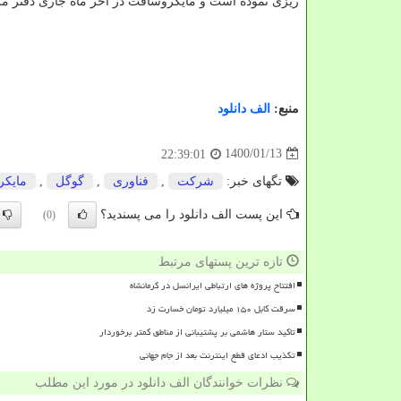
ریزی نموده است و مایکروسافت در آخر ماه جاری دفتر مر
منبع:
الف دانلود
1400/01/13
22:39:01
تگهای خبر:
شركت
,
فناوری
,
گوگل
,
مایك
این پست الف دانلود را می پسندید؟
(0)
تازه ترین پستهای مرتبط
افتتاح پروژه های ارتباطی ایرانسل در کرمانشاه
سرقت کابل ۱۵۰ میلیارد تومان خسارت زد
تاکید ستار هاشمی بر پشتیبانی از مناطق کمتر برخوردار
تکذیب ادعای قطع اینترنت بعد از جام جهانی
نظرات خوانندگان الف دانلود در مورد این مطلب