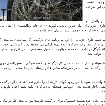
جود داشته،
ایی این شرکت
ز والمارت و
بزرگترین کارفرما در سیاتل است. بیشتر کارمندان بخش اداری آمازون از زمان شروع پاندمی کووید ۱۹، از خانه وظا
ری به شمار رفته و همچنان در پستهای خود مانده اند.
 هفته جاری جزییاتی را درباره برنامه های بازگشت کارمندانشان به محل کا
ه ای به کارمندان این شرکت اعلام نمود گوگل می خواهد دفاتر آمریکایی خودرا ا
 دفاتر گوگل در ظرفیت محدود و باتوجه به معیار مشخصی شامل افزایش دستر
گوگل قبل از این اعلام نموده بود انتظار ندارد کارمندانش تا سپتامبر سال ۲۰۲۱ به محل کار برگردند و بگفته سیکُنی، دستو
ا بازگشایی شده اند در صورتیکه سایر دفاتر برمبنای شرایط محلی، برنامه ها
این مدیر گوگل کارمندان را تشویق کرد در مقابل کووید ۱۹ واکسینه شوند با این وجود گوگل کارمندان را ملزم نمی کند قبل از ب
اچار هستند بعد از سپتامبر همچنان به دورکاری ادامه دهند، اجازه دارند برا
کنند.
ایی دفاتر خود هستند. فیسبوک برای بازگشت کارمندانش به محل کار در ماه مه