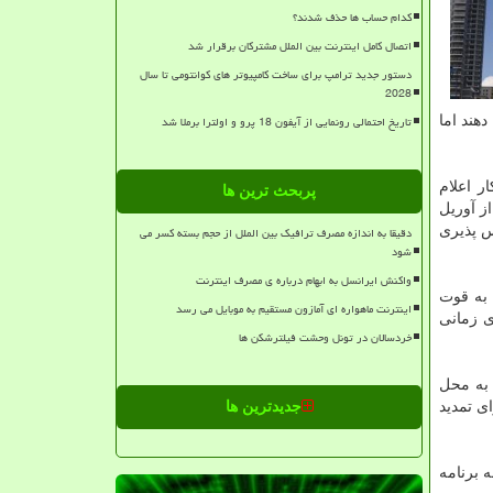
کدام حساب ها حذف شدند؟
اتصال کامل اینترنت بین الملل مشترکان برقرار شد
دستور جدید ترامپ برای ساخت کامپیوتر های کوانتومی تا سال
2028
تاریخ احتمالی رونمایی از آیفون 18 پرو و اولترا برملا شد
یفشان را انجام می دهند اما
ر اعلام
پربحث ترین ها
ز آوریل
س پذیری
دقیقا به اندازه مصرف ترافیک بین الملل از حجم بسته کسر می
شود
واکنش ایرانسل به ابهام درباره ی مصرف اینترنت
رالعمل فوق به قوت
اینترنت ماهواره ای آمازون مستقیم به موبایل می رسد
ی زمانی
خردسالان در تونل وحشت فیلترشکن ها
ازگشت به محل
ی تمدید
جدیدترین ها
 برنامه