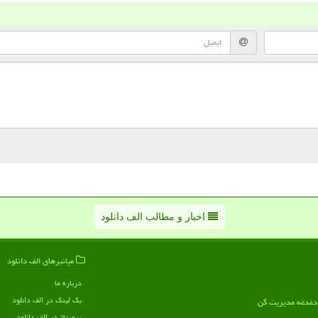
اخبار و مطالب الف دانلود
میانبرهای الف دانلود
درباره ما
بک لینک در الف دانلود
ن دغدغه مدیریت کن
رپورتاژ در الف دانلود