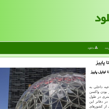
لود
رنت
دانلود
 پاییز
 اوایل پاییز
عیه داخلی به
ر بودن واکسن
ن بیشتری در طول
 در دفاتر این
 از کشورهای