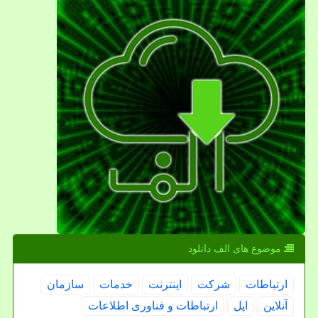
موضوع های الف دانلود
ارتباطات
شركت
اینترنت
خدمات
سازمان
آنلاین
اپل
ارتباطات و فناوری اطلاعات