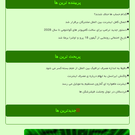
پربیننده ترین ها
کدام حساب ها حذف شدند؟
اتصال کامل اینترنت بین الملل مشترکان برقرار شد
دستور جدید ترامپ برای ساخت کامپیوتر های کوانتومی تا سال 2028
تاریخ احتمالی رونمایی از آیفون 18 پرو و اولترا برملا شد
پربحث ترین ها
دقیقا به اندازه مصرف ترافیک بین الملل از حجم بسته کسر می شود
واکنش ایرانسل به ابهام درباره ی مصرف اینترنت
اینترنت ماهواره ای آمازون مستقیم به موبایل می رسد
خردسالان در تونل وحشت فیلترشکن ها
جدیدترین ها