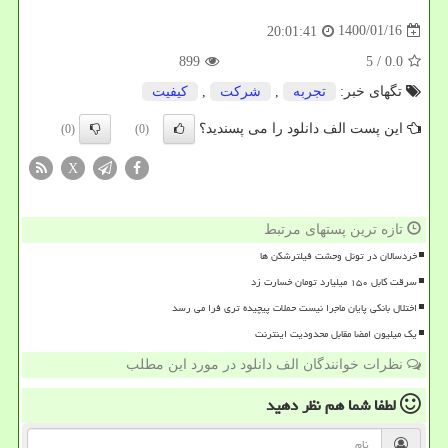
1400/01/16
20:01:41
899
/ 5
0.0
تگهای خبر:
تجربه
,
شركت
,
كیفیت
این پست الف دانلود را می پسندید؟
(0)
(0)
X
تازه ترین پستهای مرتبط
خردسالان در تونل وحشت فیلترشکن ها
سرقت کابل ۱۵۰ میلیارد تومان خسارت زد
اختلال بانکی پایان ماجرا نیست حملات پیچیده تری فرا می رسد
یک میلیون امضا مقابل محدودیت اینترنت
نظرات خوانندگان الف دانلود در مورد این مطلب
لطفا شما هم
نظر دهید