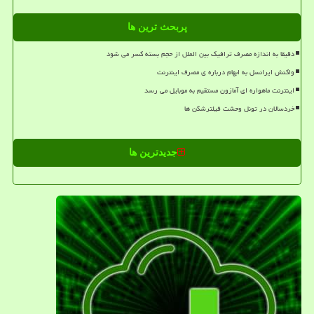
پربحث ترین ها
دقیقا به اندازه مصرف ترافیک بین الملل از حجم بسته کسر می شود
واکنش ایرانسل به ابهام درباره ی مصرف اینترنت
اینترنت ماهواره ای آمازون مستقیم به موبایل می رسد
خردسالان در تونل وحشت فیلترشکن ها
جدیدترین ها