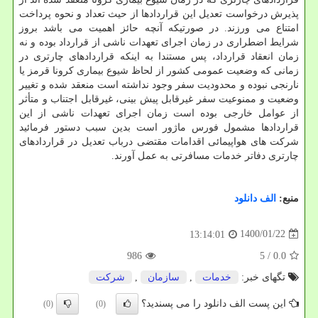
پذیرش درخواست تعدیل این قراردادها از حیث تعداد و نحوه پرداخت
امتناع می ورزند. در صورتیکه آنچه حائز اهمیت می باشد بروز
شرایط اضطراری در زمان اجرای تعهدات ناشی از قرارداد بوده و نه
زمان انعقاد قرارداد، پس مستندا به اینکه قراردادهای چارتری در
زمانی که وضعیت عمومی کشور از لحاظ شیوع بیماری کرونا قرمز یا
نارنجی نبوده و محدودیت سفر وجود نداشته است منعقد شده و تغییر
وضعیت و ممنوعیت سفر غیرقابل پیش بینی، غیرقابل اجتناب و متأثر
از عوامل خارجی بوده است زمان اجرای تعهدات ناشی از این
قراردادها مشمول فورس ماژور است بدین سبب دستور فرمائید
شرکت های هواپیمائی اقدامات مقتضی درباب تعدیل در قراردادهای
چارتری دفاتر خدمات مسافرتی به عمل آورند.
منبع:
الف دانلود
1400/01/22
13:14:01
986
/ 5
0.0
تگهای خبر:
خدمات
,
سازمان
,
شركت
این پست الف دانلود را می پسندید؟
(0)
(0)