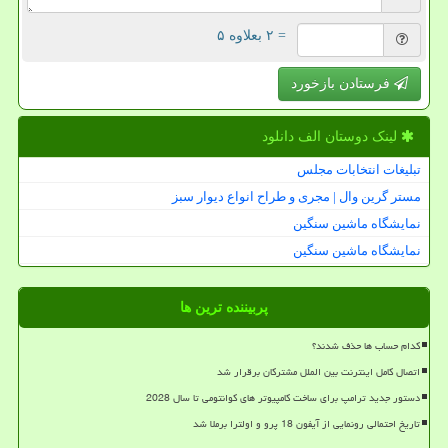
= ۲ بعلاوه ۵
فرستادن بازخورد
لینک دوستان الف دانلود
تبلیغات انتخابات مجلس
مستر گرین وال | مجری و طراح انواع دیوار سبز
نمایشگاه ماشین سنگین
نمایشگاه ماشین سنگین
پربیننده ترین ها
کدام حساب ها حذف شدند؟
اتصال کامل اینترنت بین الملل مشترکان برقرار شد
دستور جدید ترامپ برای ساخت کامپیوتر های کوانتومی تا سال 2028
تاریخ احتمالی رونمایی از آیفون 18 پرو و اولترا برملا شد