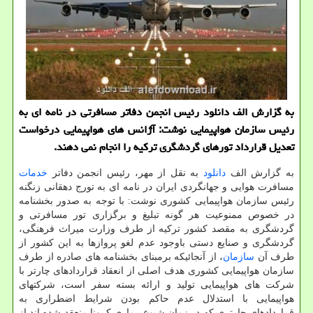
به گزارش الف دانلود رئیس انجمن دفاتر مسافرتی در نامه ای به
رئیس سازمان هواپیمایی نوشت: آژانس های هواپیمایی درخواست
تعدیل قرارداد تورهای گردشگری ترکیه را انجام نمی دهند.
به گزارش الف
دانلود
به نقل از مهر، رئیس انجمن دفاتر
خدمات
مسافرت هوایی و جهانگردی ایران در نامه ای به تورج دهقانی زنگنه
رئیس سازمان هواپیمایی کشوری نوشت: با توجه به صدور بخشنامه
در خصوص ممنوعیت هر گونه تبلیغ و برگزاری تور مسافرتی و
گردشگری به مقصد کشور ترکیه از طرف وزارت میراث فرهنگی،
گردشگری و صنایع دستی باوجود عدم لغو پروازها به این کشور از
طرف آن
سازمان
، از آنجائیکه برمبنای بخشنامه های صادره از طرف
سازمان هواپیمایی کشوری هدف اصلی از انعقاد قراردادهای چارتر با
شرکت های هواپیمایی تولید و ارائه بسته سفر است، شرکتهای
هواپیمایی با استدلال عدم حاکم بودن شرایط اضطراری به
قراردادهای چارتری که در زمان شیوع بیماری کرونا منعقد شده اند از