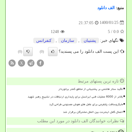
منبع:
الف دانلود
1400/01/25
21:37:05
1248
/ 5
0.0
تگهای خبر:
پشتیبان
,
سازمان
,
كنفرانس
این پست الف دانلود را می پسندید؟
(0)
(0)
X
تازه ترین پستهای مرتبط
تاکید ستار هاشمی بر پشتیبانی از مناطق کمتر برخوردار
بالاتر از 6000 عملیات فنی ایرانسل برای پایداری ارتباطات در تشییع رهبر شهید
مایکروسافت پلتفرمی برای عامل های هوش مصنوعی طراحی کرد
اتصال کامل اینترنت بین الملل مشترکان برقرار شد
نظرات خوانندگان الف دانلود در مورد این مطلب