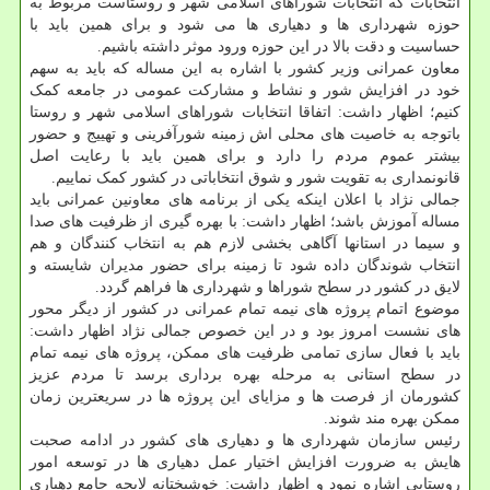
انتخابات که انتخابات شوراهای اسلامی شهر و روستاست مربوط به
حوزه شهرداری ها و دهیاری ها می شود و برای همین باید با
حساسیت و دقت بالا در این حوزه ورود موثر داشته باشیم.
معاون عمرانی وزیر کشور با اشاره به این مساله که باید به سهم
خود در افزایش شور و نشاط و مشارکت عمومی در جامعه کمک
کنیم؛ اظهار داشت: اتفاقا انتخابات شوراهای اسلامی شهر و روستا
باتوجه به خاصیت های محلی اش زمینه شورآفرینی و تهییج و حضور
بیشتر عموم مردم را دارد و برای همین باید با رعایت اصل
قانونمداری به تقویت شور و شوق انتخاباتی در کشور کمک نماییم.
جمالی نژاد با اعلان اینکه یکی از برنامه های معاونین عمرانی باید
مساله آموزش باشد؛ اظهار داشت: با بهره گیری از ظرفیت های صدا
و سیما در استانها آگاهی بخشی لازم هم به انتخاب کنندگان و هم
انتخاب شوندگان داده شود تا زمینه برای حضور مدیران شایسته و
لایق در کشور در سطح شوراها و شهرداری ها فراهم گردد.
موضوع اتمام پروژه های نیمه تمام عمرانی در کشور از دیگر محور
های نشست امروز بود و در این خصوص جمالی نژاد اظهار داشت:
باید با فعال سازی تمامی ظرفیت های ممکن، پروژه های نیمه تمام
در سطح استانی به مرحله بهره برداری برسد تا مردم عزیز
کشورمان از فرصت ها و مزایای این پروژه ها در سریعترین زمان
ممکن بهره مند شوند.
رئیس سازمان شهرداری ها و دهیاری های کشور در ادامه صحبت
هایش به ضرورت افزایش اختیار عمل دهیاری ها در توسعه امور
روستایی اشاره نمود و اظهار داشت: خوشبختانه لایحه جامع دهیاری