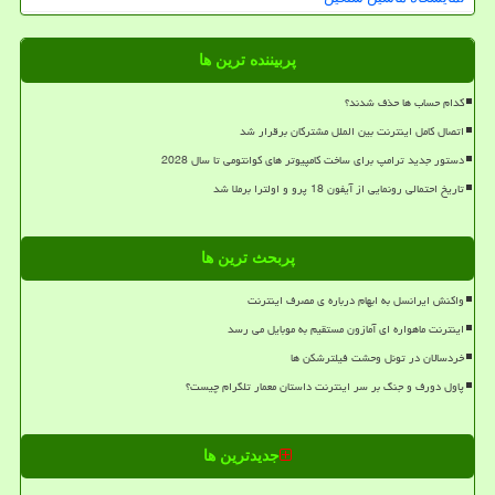
پربیننده ترین ها
کدام حساب ها حذف شدند؟
اتصال کامل اینترنت بین الملل مشترکان برقرار شد
دستور جدید ترامپ برای ساخت کامپیوتر های کوانتومی تا سال 2028
تاریخ احتمالی رونمایی از آیفون 18 پرو و اولترا برملا شد
پربحث ترین ها
واکنش ایرانسل به ابهام درباره ی مصرف اینترنت
اینترنت ماهواره ای آمازون مستقیم به موبایل می رسد
خردسالان در تونل وحشت فیلترشکن ها
پاول دورف و جنگ بر سر اینترنت داستان معمار تلگرام چیست؟
جدیدترین ها