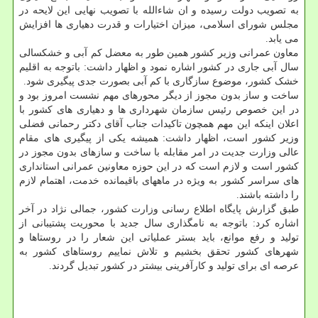
به تصویب دولت رسیده و ان شاءالله با تصویب نهایی این لایحه در
مجلس شورای اسلامی، میزان اختیارات و قدرت دهیاری ها افزایش
می یابد.
معاون عمرانی وزیر کشور همین طور به معضل کم آبی و خشکسالی
سال آبی جاری در کشور اشاره نمود و اظهار داشت: باتوجه به اقلیم
خشک کشور، موضوع سازگاری با کم آبی بصورت جدی پیگیری شود.
ساخت و ساز بدون مجوز از دیگر محورهای مهم نشست امروز بود و
در این خصوص رئیس سازمان شهرداری ها و دهیاری های کشور با
اعلان اینکه این مهم همچون تاکیدات جناب آقای دکتر رحمانی فضلی
وزیر کشور است، اظهار داشت: همیشه یکی از پیگیری های مقام
عالی وزارت جدیت در امر مقابله با ساخت و سازهای بدون مجوز در
کشور است و لازم است که در این حوزه معاونین عمرانی استانداری
های سراسر کشور به ویژه در ماههای باقیمانده خدمت، اهتمام لازم
را داشته باشند.
طبق گزارش پایگاه اطلاع رسانی وزارت کشور، جمالی نژاد در آخر
اشاره کرد: باتوجه به نامگذاری سال جدید با محوریت پشتیبانی از
تولید و رفع موانع، باید بستر عملیاتی این شعار را در روستاها و
شهرهای کشور تحقق بخشیم و تلاش نماییم روستاهای کشور به
عرصه ای برای تولید و کارآفرینی بیشتر در کشور تبدیل گردند.