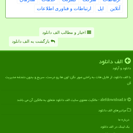
آنلاین
اپل
ارتباطات و فناوری اطلاعات
اخبار و مطالب الف دانلود
بازگشت به الف دانلود
الف دانلود
دانلود و آپلود
با الف دانلود، از فایل هات به راحتی عبور نکن؛ اون ها رو درست، سریع و بدون دغدغه مدیریت
کن
alefdownload.ir - مالکیت معنوی سایت الف دانلود متعلق به مالکین آن می باشد
میانبرهای الف دانلود
درباره ما
بک لینک در الف دانلود