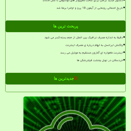
دستور جدید ترامپ برای ساخت کامپیوتر های کوانتومی تا سال 2028
تاریخ احتمالی رونمایی از آیفون 18 پرو و اولترا برملا شد
پربحث ترین ها
دقیقا به اندازه مصرف ترافیک بین الملل از حجم بسته کسر می شود
واکنش ایرانسل به ابهام درباره ی مصرف اینترنت
اینترنت ماهواره ای آمازون مستقیم به موبایل می رسد
خردسالان در تونل وحشت فیلترشکن ها
جدیدترین ها