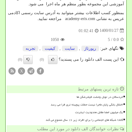
آموزشی این مجموعه بطور منظم هر ماه اجرا می شود.
بمنظور کسب اطلاعات بیشتر میتوانید به آدرس سایت رسمی اکادمی
عریس به نشانی
academy-eris.com
مراجعه نمایید.
1400/01/27
01:02:41
1050
/ 5
0.0
تگهای خبر:
رپورتاژ
,
سایت
,
كیفیت
,
تجربه
این پست الف دانلود را می پسندید؟
(0)
(0)
X
تازه ترین پستهای مرتبط
خردسالان در تونل وحشت فیلترشکن ها
اختلال بانکی پایان ماجرا نیست حملات پیچیده تری فرا می رسد
یک میلیون امضا مقابل محدودیت اینترنت
کانادا شبکه های اجتماعی را برای افراد زیر ۱۶ سال ممنوع می کند
نظرات خوانندگان الف دانلود در مورد این مطلب