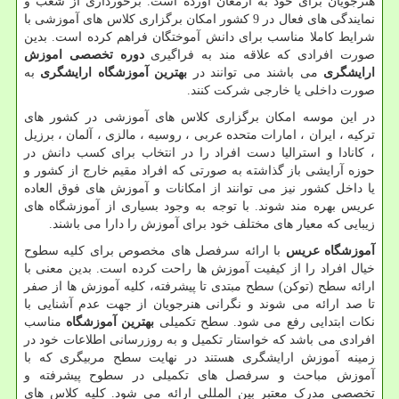
هنرجویان برای خود به ارمغان آورده است. برخورداری از شعب و
نمایندگی های فعال در 9 کشور امکان برگزاری کلاس های آموزشی با
شرایط کاملا مناسب برای دانش آموختگان فراهم کرده است. بدین
صورت افرادی که علاقه مند به فراگیری
دوره تخصصی اموزش
ارایشگری
می باشند می توانند در
بهترین آموزشگاه ارایشگری
به
صورت داخلی یا خارجی شرکت کنند.
در این موسه امکان برگزاری کلاس های آموزشی در کشور های
ترکیه ، ایران ، امارات متحده عربی ، روسیه ، مالزی ، آلمان ، برزیل
، کانادا و استرالیا دست افراد را در انتخاب برای کسب دانش در
حوزه آرایشی باز گذاشته به صورتی که افراد مقیم خارج از کشور و
یا داخل کشور نیز می توانند از امکانات و آموزش های فوق العاده
عریس بهره مند شوند. با توجه به وجود بسیاری از آموزشگاه های
زیبایی که معیار های مختلف خود برای آموزش را دارا می باشند.
آموزشگاه عریس
با ارائه سرفصل های مخصوص برای کلیه سطوح
خیال افراد را از کیفیت آموزش ها راحت کرده است. بدین معنی با
ارائه سطح (توکن) سطح مبتدی تا پیشرفته، کلیه آموزش ها از صفر
تا صد ارائه می شوند و نگرانی هنرجویان از جهت عدم آشنایی با
نکات ابتدایی رفع می شود. سطح تکمیلی
بهترین آموزشگاه
مناسب
افرادی می باشد که خواستار تکمیل و به روزرسانی اطلاعات خود در
زمینه آموزش ارایشگری هستند در نهایت سطح مربیگری که با
آموزش مباحث و سرفصل های تکمیلی در سطوح پیشرفته و
تخصصی مدرک معتبر بین المللی ارائه می شود. کلیه کلاس های