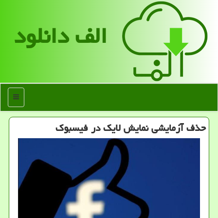
الف دانلود
منو
حذف آزمایشی نمایش لایك در فیسبوك