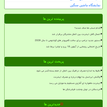
نمایشگاه ماشین سنگین
پربیننده ترین ها
کدام حساب ها حذف شدند؟
اتصال کامل اینترنت بین الملل مشترکان برقرار شد
دستور جدید ترامپ برای ساخت کامپیوتر های کوانتومی تا سال 2028
تاریخ احتمالی رونمایی از آیفون 18 پرو و اولترا برملا شد
پربحث ترین ها
دقیقا به اندازه مصرف ترافیک بین الملل از حجم بسته کسر می شود
واکنش ایرانسل به ابهام درباره ی مصرف اینترنت
اینترنت ماهواره ای آمازون مستقیم به موبایل می رسد
خردسالان در تونل وحشت فیلترشکن ها
جدیدترین ها