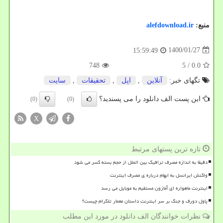
منبع:
alefdownload.ir
1400/01/27
15:59:49
748
/ 5
0.0
تگهای خبر:
آنلاین
,
اپل
,
تحقیقات
,
سایت
این پست الف دانلود را می پسندید؟
(0)
(0)
X
تازه ترین پستهای مرتبط
دقیقا به اندازه مصرف ترافیک بین الملل از حجم بسته کسر می شود
واکنش ایرانسل به ابهام درباره ی مصرف اینترنت
اینترنت ماهواره ای آمازون مستقیم به موبایل می رسد
پاول دورف و جنگ بر سر اینترنت داستان معمار تلگرام چیست؟
نظرات خوانندگان الف دانلود در مورد این مطلب