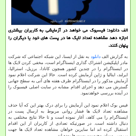
الف دانلود: فیسبوک می خواهد در آزمایشی به کاربران بیشتری
اجازه دهد مشاهده تعداد لایک ها در پست های خود یا دیگران را
پنهان کنند.
به گزارش الف
دانلود
به نقل از ایسنا، این شبکه اجتماعی که شرکت
مادر اپلیکیشن اشتراک گذاری اینستاگرام است، مخفی کردن لایک ها
در اینستاگرام را در چندین کشور همچون کانادا، برزیل، استرالیا،
ایرلند، ایتالیا و ژاپن آزمایش کرده است. حالا این شرکت اعلام نمود
آزمایش مذکور را در اینستاگرام ظرف هفته های آتی به سطح جهانی
گسترش می دهد و اجرای اقدام مشابه در سایت اصلی فیسبوک را
در آینده بررسی خواهدنمود.
فیس بوک اعلام نمود این آزمایش را برای درک بهتر این که آیا حذف
مشاهده تعداد لایک ها فشار روانی مربوط به ارسال پست در
اینستاگرام را می کاهد، آغاز نموده است و تا حالا نتایج مختلفی به
دنبال داشته است. در صورتیکه تعدادی از کاربران از این اقدام
استقبال کرده اند اما سایرین خواهان مشاهده تعداد لایک ها جهت
بررسی میزان محبوبیت پست ها بوده اند.