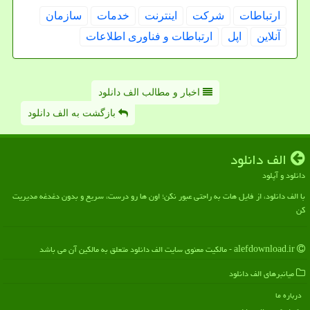
ارتباطات
شركت
اینترنت
خدمات
سازمان
آنلاین
اپل
ارتباطات و فناوری اطلاعات
اخبار و مطالب الف دانلود
بازگشت به الف دانلود
الف دانلود
دانلود و آپلود
با الف دانلود، از فایل هات به راحتی عبور نکن؛ اون ها رو درست، سریع و بدون دغدغه مدیریت
کن
alefdownload.ir - مالکیت معنوی سایت الف دانلود متعلق به مالکین آن می باشد
میانبرهای الف دانلود
درباره ما