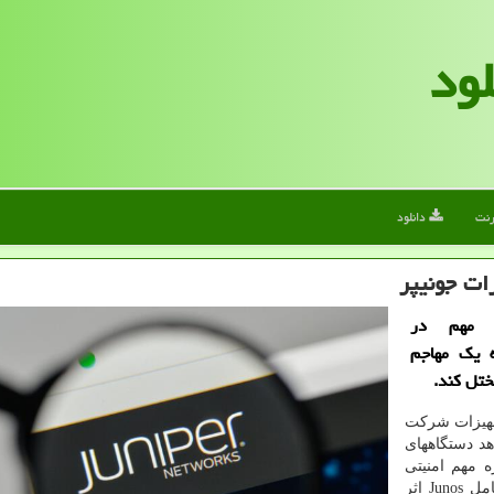
لود
رنت
دانلود
ات جونیپر
 مهم در
Ju می تواند به یک مهاجم
ختل کند.
تجهیزات شرکت
زه دهد دستگاههای
ند. این حفره مهم امنیتی
بعنوان CVE-2021-0254 شناخته می شود و بر سیستم عامل Junos اثر