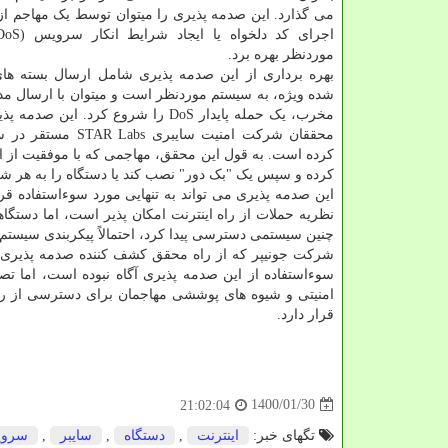
می گذارد. این صدمه پذیری را میتوان توسط یک مهاجم از 
اجرای کد دلخواه یا ایجاد شرایط انکار سرویس (DoS) در
موردنظر بهره برد.
بهره برداری از این صدمه پذیری شامل ارسال بسته ه
شده ویژه، به سیستم موردنظر است و میتوان با ارسال مد
مخرب، یک حمله پایدار DoS را شروع کرد. این 
محققان شرکت امنیت سایبری bs
کرده و سپس یک "بک دور" نصب کند یا دستگاه را به هر شکل
این صدمه پذیری می تواند به تنهایی مورد سوءاستفاده قرا
نظریه حملات از راه اینترنت امکان پذیر است، اما دستگاهها
چنین سیستمی دسترسی پیدا کرد، احتمالاً پیکربندی سیستم،
شرکت جونیپر که از راه محقق کشف کننده صدمه پذیری در
سوءاستفاده از این صدمه پذیری آگاه نبوده است، اما ت
قرار دارد.
1400/01/30
21:02:04
تگهای خبر:
اینترنت
,
دستگاه
,
سایبر
,
سرو