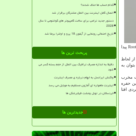
کدام حساب ها حذف شدند؟
اتصال کامل اینترنت بین الملل مشترکان برقرار شد
دستور جدید ترامپ برای ساخت کامپیوتر های کوانتومی تا سال
2028
تاریخ احتمالی رونمایی از آیفون 18 پرو و اولترا برملا شد
کرده است. به قول این محقق، مهاجمی که با موفقیت از این صدمه پذیری سوءاستفاده می کند می تواند به سیستم موردنظر دسترسی Root پیدا
پربحث ترین ها
از لحاظ
دقیقا به اندازه مصرف ترافیک بین الملل از حجم بسته کسر می
توان به
شود
واکنش ایرانسل به ابهام درباره ی مصرف اینترنت
ات مخرب
ین حفره
اینترنت ماهواره ای آمازون مستقیم به موبایل می رسد
رکز مدیریت راهبردی افتا
خردسالان در تونل وحشت فیلترشکن ها
جدیدترین ها