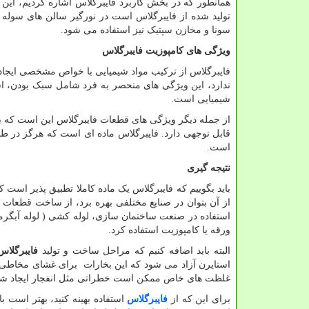
همانطور که در بخش کاربرد فایبرگلاس اشاره کردیم، این 
تولید شده از فایبرگلاس است در نورگیر سالن های سوله د
سونا و مخازن سپتیک نیز استفاده می شود.
ویژگی های کامپوزیت فایبرگلاس
فایبرگلاس از ترکیب مواد شیمیایی با خواص مشخصی ایجاد
ندارد، این ویژگی های منحصر به فرد شامل سبک بودن، استح
شیمیایی است.
از جمله دیگر ویژگی های قطعات فایبرگلاس این است که با
قابل توجهی دارد. فایبرگلاس ماده ای است که هرگز در طبی
است.
نتیجه گیری
باید بگوییم که فایبرگلاس یک ماده کاملا تطبیق پذیر است
از آن بتوان در صنایع مختلفی بهره برد، از ساخت قطعات 
استفاده در صنعت ساختمان سازی، لوله کشی ( لوله آبگرمک
ورقه یا کامپوزیت استفاده کرد.
البته باید اضافه کنیم که مراحل ساخت و تولید
فایبرگلاس
استایرن آزاد می شود که این بخارات برای غشای مخاطی و 
غلظت های خاص ممکن است خطراتی مثل انفجار ایجاد شو
برای این که از
فایبرگلاس
استفاده بهینه کنید، بهتر است ب