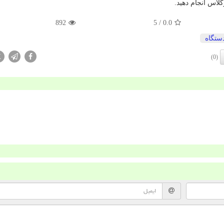
گلاس انجام دهید.
892
/ 5
0.0
ستگاه
X
(0)