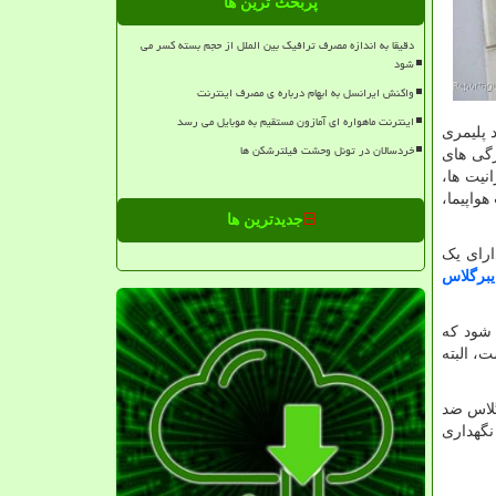
پربحث ترین ها
دقیقا به اندازه مصرف ترافیک بین الملل از حجم بسته کسر می
شود
واکنش ایرانسل به ابهام درباره ی مصرف اینترنت
اینترنت ماهواره ای آمازون مستقیم به موبایل می رسد
 پلیمری
خردسالان در تونل وحشت فیلترشکن ها
ژگی های
نیت ها،
واپیما،
جدیدترین ها
ارای یک
یبرگلاس
 شود که
، البته
گلاس ضد
نگهداری