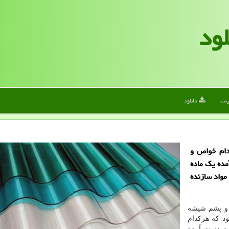
لود
رنت
دانلود
دام خواص و
ده یك ماده
مواد سازنده
 و پشم شیشه
د که هرکدام
به دست آمده