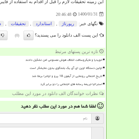
این زمینه تحقیقات لازم را قبل از اقدام به استفاده از فایبر
1400/01/31
20:46:48
تگهای خبر:
رپورتاژ
,
استاندارد
,
تحقیقات
,
د
این پست الف دانلود را می پسندید؟
(0)
تازه ترین پستهای مرتبط
انویدیا و مایکروسافت ائتلاف هوش مصنوعی امن تشکیل دادند
اولین دستگاه اوپن ای آی یک بلندگوی بدون نمایشگر است
تاریخ احتمالی رونمایی از آیفون 18 پرو و اولترا برملا شد
استرالیا جریمه رسانه های اجتماعی را دو برابر کرد
نظرات خوانندگان الف دانلود در مورد این مطلب
لطفا شما هم
در مورد این مطلب
نظر دهید