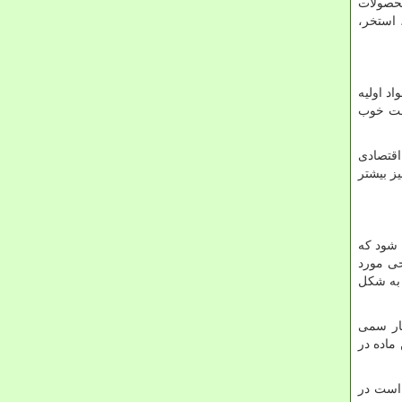
محصولات
 استخر،
د اولیه
مت خوب
اقتصادی
ز بیشتر
شود که
حی مورد
 به شکل
خار سمی
ماده در
 است در