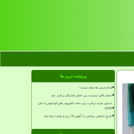
پربیننده ترین ها
کدام حساب ها حذف شدند؟
اتصال کامل اینترنت بین الملل مشترکان برقرار شد
دستور جدید ترامپ برای ساخت کامپیوتر های کوانتومی تا سال
2028
تاریخ احتمالی رونمایی از آیفون 18 پرو و اولترا برملا شد