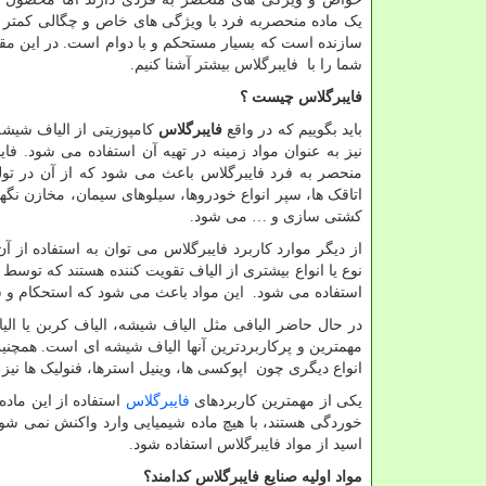
یک ماده منحصربه فرد با ویژگی های خاص و چگالی کمتر 
سازنده است که بسیار مستحکم و با دوام است. در این مقا
شما را با فایبرگلاس بیشتر آشنا کنیم.
فایبرگلاس چیست ؟
باید بگوییم که در واقع
فایبرگلاس
کامپوزیتی از الیاف شیشه 
نیز به عنوان مواد زمینه در تهیه آن استفاده می شود. ف
منحصر به فرد فایبرگلاس باعث می شود که از آن در تول
اتاقک ها، سپر انواع خودروها، سیلوهای سیمان، مخازن نگه
کشتی سازی و … می شود.
از دیگر موارد کاربرد فایبرگلاس می توان به استفاده از 
نوع یا انواع بیشتری از الیاف تقویت کننده هستند که تو
استفاده می شود. این مواد باعث می شود که استحکام و سخ
در حال حاضر الیافی مثل الیاف شیشه، الیاف کربن یا الی
مهمترین و پرکاربردترین آنها الیاف شیشه ای است. همچنی
انواع دیگری چون اپوکسی ها، وینیل استرها، فنولیک ها نیز 
یکی از مهمترین کاربردهای
فایبرگلاس
استفاده از این ماد
خوردگی هستند، با هیچ ماده شیمیایی وارد واکنش نمی ش
اسید از مواد فایبرگلاس استفاده شود.
مواد اولیه صنایع فایبرگلاس کدامند؟