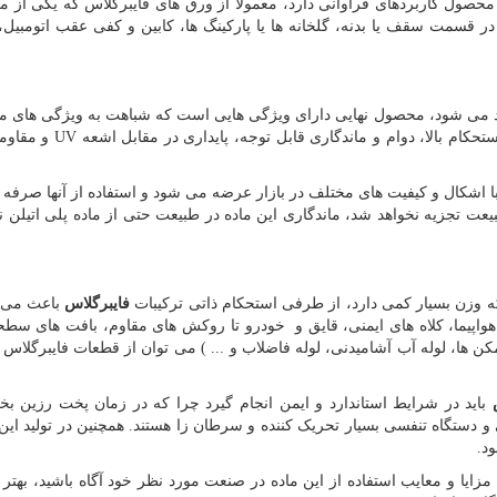
محصول کاربردهای فراوانی دارد، معمولا از ورق های فایبرگلاس که یکی از 
ر قسمت سقف یا بدنه، گلخانه ها یا پارکینگ ها، کابین و کفی عقب اتومبیل،
 می شود، محصول نهایی دارای ویژگی هایی است که شباهت به ویژگی های موا
کام بالا، دوام و ماندگاری قابل توجه، پایداری در مقابل اشعه
UV
و مقاو
 اشکال و کیفیت های مختلف در بازار عرضه می شود و استفاده از آنها صرفه 
عت تجزیه نخواهد شد، ماندگاری این ماده در طبیعت حتی از ماده پلی اتیلن نی
 که وزن بسیار کمی دارد، از طرفی استحکام ذاتی ترکیبات
فایبرگلاس
باعث می 
هواپیما، کلاه های ایمنی، قایق و خودرو تا روکش های مقاوم، بافت های سط
ن ها، لوله آب آشامیدنی، لوله فاضلاب و ... ) می توان از قطعات فایبرگلاس
باید در شرایط استاندارد و ایمن انجام گیرد چرا که در زمان پخت رزین ب
دستگاه تنفسی بسیار تحریک کننده و سرطان زا هستند. همچنین در تولید این 
د.
ا مزایا و معایب استفاده از این ماده در صنعت مورد نظر خود آگاه باشید، بهتر