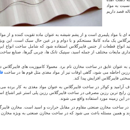
نسبت به مواد
له قصد داریم
ای با مواد پلیمری است و از پشم شیشه به عنوان ماده تقویت کننده و از مواد
ایبرگلاس یک ماده کاملا مستحکم و با دوام و در عین حال سبک است، این وی
ید انواع قطعات از جنس فایبرگلاس استفاده شود که شامل ساخت انواع ایرا
داری مایعات مختلف از جمله اسید، سپتیک تانک ها، چربی گیرها، صنایع ساخت ه
آن به عنوان عایق در ساخت مخازن نام برد. معمولا کامپوزیت های فایبرگلاس د
سط رزین احاطه می شود، گاهی اوقات نیز از مواد مغذی مثل فوم ها در ساخت
فا
تی فایبرگلاس افزایش پیدا کند.
اف آرامید و کولار در ساخت فایبرگلاس به عنوان مواد مغذی به کار برده می
ن رایج ترین رزین مصرفی در ساخت فایبرگلاس رزین پلی استر غیر اشباع است
در این زمینه مورد استفاده واقع می شوند.
ه در ساخت مخازن صنعتی مقاوم در مقابل حرارت و اسید است. مخازن فایبر
وند و همین مسئله باعث می شود که در ساخت مخازن صنعتی به ویژه مخازن 