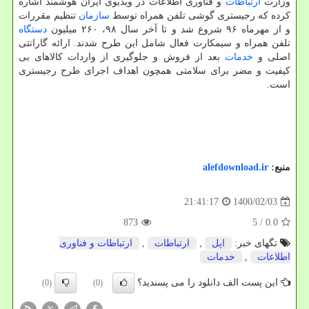
وزارت
ارتباطات
و فناوری اطلاعات در ویدیوی ایران هوشمند اشاره
کرده که رجیستری گوشی تلفن همراه توسط
سازمان
تنظیم مقررات
و از مهرماه ۹۶ شروع شد و تا آخر سال ۹۸، ۲۶۰ میلیون
دستگاه
تلفن همراه و سیمکارت فعال شامل این طرح شدند. ارائه گارانتی
اصلی و
خدمات
بعد از فروش و جلوگیری از واردات کالاهای بی
کیفیت و مضر برای سلامتی همچون اهداف اجرای طرح رجیستری
است.
منبع:
alefdownload.ir
1400/02/03
21:41:17
873
/ 5
0.0
تگهای خبر:
اپل
,
ارتباطات
,
ارتباطات و فناوری
اطلاعات
,
خدمات
این پست الف دانلود را می پسندید؟
(0)
(0)