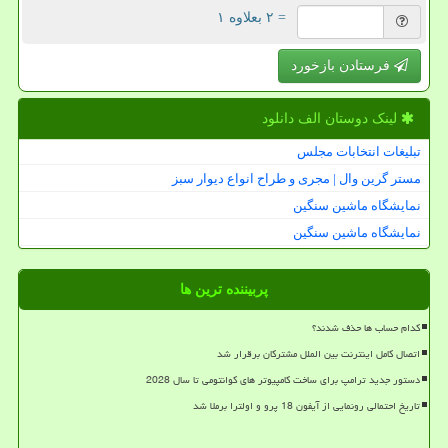
= ۲ بعلاوه ۱
فرستادن بازخورد
لینک دوستان الف دانلود
تبلیغات انتخابات مجلس
مستر گرین وال | مجری و طراح انواع دیوار سبز
نمایشگاه ماشین سنگین
نمایشگاه ماشین سنگین
پربیننده ترین ها
کدام حساب ها حذف شدند؟
اتصال کامل اینترنت بین الملل مشترکان برقرار شد
دستور جدید ترامپ برای ساخت کامپیوتر های کوانتومی تا سال 2028
تاریخ احتمالی رونمایی از آیفون 18 پرو و اولترا برملا شد