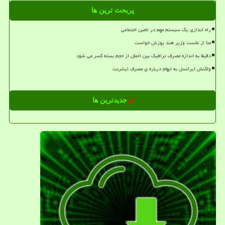
پربحث ترین ها
راه اندازی یک سیستم مهم در تامین اجتماعی
متا از نخست وزیر هند پوزش خواست
دقیقا به اندازه مصرف ترافیک بین الملل از حجم بسته کسر می شود
واکنش ایرانسل به ابهام درباره ی مصرف اینترنت
جدیدترین ها