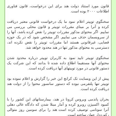
قانون مورد استناد دولت هند برای این درخواست، قانون فناوری
اطلاعات ۲۰۰۰ بوده است.
سخنگوی توییتر اعلام نمود ما یک درخواست قانونی معتبر دریافت
کرده و آنرا بر مبنای مقررات توییتر و قانون محلی بررسی می
نماییم. اگر محتوای مذکور مقررات توییتر را نقض کرده باشد، آنها را
از سرویسمان حذف می نماییم. اگر مشخص شود که در یک حوزه
قضایی، غیرقانونی هستند اما مقررات توییتر را نقض نکرده اند،
دسترسی به محتوای مذکور تنها در هند محدود خواهد شد.
سخنگوی توییتر تایید نمود به کاربران توییتر درباره محدود شدن
محتوای آنها مستقیما اطلاع داده شده تا بدانند که این شرکت یک
دستور قانونی در مورد توییتهای آنها دریافت کرده است.
پیش از این وبسایت تک کرانچ این خبر را گزارش و اعلام نموده بود
توییتر تنها پلتفرمی نبوده که دستور سانسور محتوا را از دولت هند
دریافت کرده است.
بحران پاندمی ویروس کرونا در هند، بیمارستانهای این کشور را با
کمبود اکسیژن روبرو کرده و آمار مبتلا شدن که دادگاه عالی دهلی
آنرا سونامی توصیف کرده است هند را برای سومین روز متوالی
رکورددار جهان ساخته است.