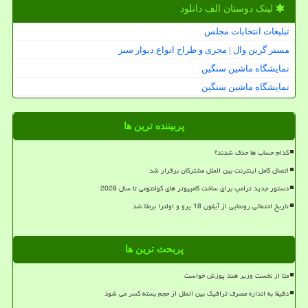
لینک دوستان الف دانلود
تبلیغات انتخابات مجلس
مستر گرین وال | مجری و طراح انواع دیوار سبز
نمایشگاه ماشین سنگین
نمایشگاه ماشین سنگین
پربیننده ترین ها
کدام حساب ها حذف شدند؟
اتصال کامل اینترنت بین الملل مشترکان برقرار شد
دستور جدید ترامپ برای ساخت کامپیوتر های کوانتومی تا سال 2028
تاریخ احتمالی رونمایی از آیفون 18 پرو و اولترا برملا شد
پربحث ترین ها
متا از نخست وزیر هند پوزش خواست
دقیقا به اندازه مصرف ترافیک بین الملل از حجم بسته کسر می شود