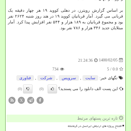
بر اساس گزارش رویترز، در دهلی کووید ۱۹ هر چهار دقیقه یک
قربانی می گیرد. آمار قربانیان کووید ۱۹ در هند روز شنبه ۲۶۲۴ نفر
بود و مجموع قربانیان به ۱۸۹ هزار و ۵۴۴ نفر افزایش پیدا کرد. آمار
مبتلایان جدید ۳۴۶ هزار و ۷۸۶ نفر بود.
1400/02/05
21:24:36
734
/ 5
0.0
تگهای خبر:
سایت
,
سرویس
,
شركت
,
فناوری
این پست الف دانلود را می پسندید؟
(0)
(0)
X
تازه ترین پستهای مرتبط
افتتاح پروژه های ارتباطی ایرانسل در کرمانشاه