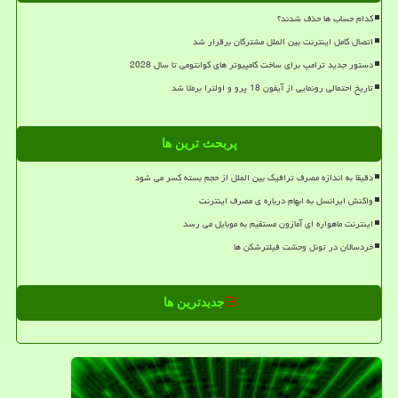
کدام حساب ها حذف شدند؟
اتصال کامل اینترنت بین الملل مشترکان برقرار شد
دستور جدید ترامپ برای ساخت کامپیوتر های کوانتومی تا سال 2028
تاریخ احتمالی رونمایی از آیفون 18 پرو و اولترا برملا شد
پربحث ترین ها
دقیقا به اندازه مصرف ترافیک بین الملل از حجم بسته کسر می شود
واکنش ایرانسل به ابهام درباره ی مصرف اینترنت
اینترنت ماهواره ای آمازون مستقیم به موبایل می رسد
خردسالان در تونل وحشت فیلترشکن ها
جدیدترین ها