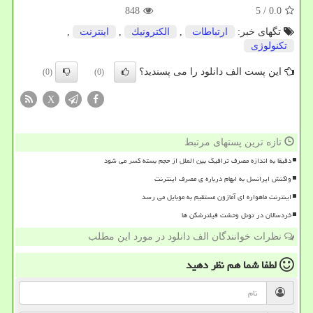
848
/ 5
0.0
تگهای خبر:
ارتباطات
,
الكترونیك
,
اینترنت
,
تكنولوژی
این پست الف دانلود را می پسندید؟
(0)
(0)
X
تازه ترین پستهای مرتبط
دقیقا به اندازه مصرف ترافیک بین الملل از حجم بسته کسر می شود
واکنش ایرانسل به ابهام درباره ی مصرف اینترنت
اینترنت ماهواره ای آمازون مستقیم به موبایل می رسد
خردسالان در تونل وحشت فیلترشکن ها
نظرات خوانندگان الف دانلود در مورد این مطلب
لطفا شما هم
نظر دهید