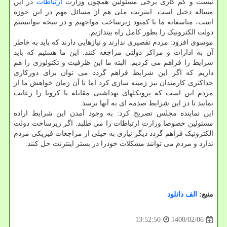
نیست و کم کاری برخی مسئولین همچون وزارت
ارتباطات
در این
مساله دخیل است. اینترنت ملی هم از مسائل مهم در این حوزه
است، متاسفانه ما با کمبود زیرساخت مواجهیم و در نتیجه نتوانستیم
دولت الکترونیک را بطور کامل راه بیندازیم.
موسوی افزود: مردم تقصیری ندارند و نیازهایی دارند که باید به خاطر
آن به ادارات و مراکز دولتی مراجعه کنند. این ما هستیم که باید
شرایط را فراهم می کردیم. البته ما این ظرفیت و تکنولوژی را هم
داریم که اگر این شرایط فراهم گردد می توان برای دورکاری
حداکثری کارمندان نیز زمینه سازی کرد اما تا آن زمان خواهش ما از
مردم این است که پروتکلهای بهداشتی مقابله با کرونا را رعایت
نمایند تا در این شرایط صدمه ای به آنها نرسد.
این نماینده مجلس تصریح کرد: به وجود آمدن این شرایط اراده
مسئولین خصوصا وزارت ارتباطات را می طلبد. اگر زیرساخت دولت
الکترونیک فراهم گردد دیگر نیازی به خیلی از مراجعات فیزیکی مردم
ندارد و مردم می توانند مشکلات خودرا در بستر اینترنت حل کنند.
منبع:
الف دانلود
1400/02/06
13:52:50