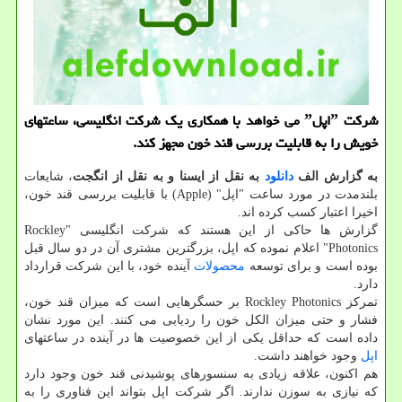
شرکت ˮاپلˮ می خواهد با همکاری یک شرکت انگلیسی، ساعتهای
خویش را به قابلیت بررسی قند خون مجهز کند.
به گزارش الف
دانلود
به نقل از ایسنا و به نقل از انگجت
، شایعات
بلندمدت در مورد ساعت "اپل" (Apple) با قابلیت بررسی قند خون،
اخیرا اعتبار کسب کرده اند.
گزارش ها حاکی از این هستند که شرکت انگلیسی "Rockley
Photonics" اعلام نموده که اپل، بزرگترین مشتری آن در دو سال قبل
بوده است و برای توسعه
محصولات
آینده خود، با این شرکت قرارداد
دارد.
تمرکز Rockley Photonics بر حسگرهایی است که میزان قند خون،
فشار و حتی میزان الکل خون را ردیابی می کنند. این مورد نشان
داده است که حداقل یکی از این خصوصیت ها در آینده در ساعتهای
اپل
وجود خواهند داشت.
هم اکنون، علاقه زیادی به سنسورهای پوشیدنی قند خون وجود دارد
که نیازی به سوزن ندارند. اگر شرکت اپل بتواند این فناوری را به