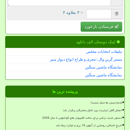
= ۳ بعلاوه ۴
فرستادن بازخورد
لینک دوستان الف دانلود
تبلیغات انتخابات مجلس
مستر گرین وال | مجری و طراح انواع دیوار سبز
نمایشگاه ماشین سنگین
نمایشگاه ماشین سنگین
پربیننده ترین ها
کدام حساب ها حذف شدند؟
اتصال کامل اینترنت بین الملل مشترکان برقرار شد
دستور جدید ترامپ برای ساخت کامپیوتر های کوانتومی تا سال 2028
تاریخ احتمالی رونمایی از آیفون 18 پرو و اولترا برملا شد