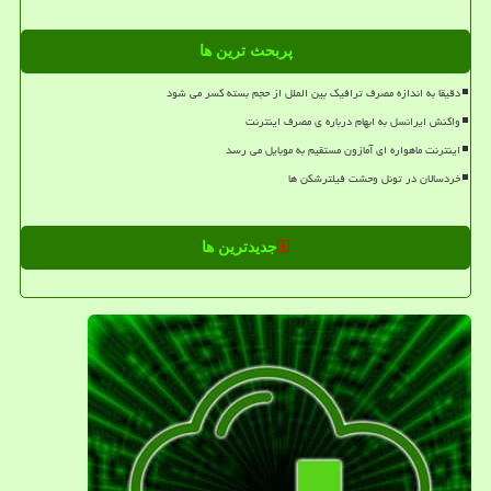
پربحث ترین ها
دقیقا به اندازه مصرف ترافیک بین الملل از حجم بسته کسر می شود
واکنش ایرانسل به ابهام درباره ی مصرف اینترنت
اینترنت ماهواره ای آمازون مستقیم به موبایل می رسد
خردسالان در تونل وحشت فیلترشکن ها
جدیدترین ها