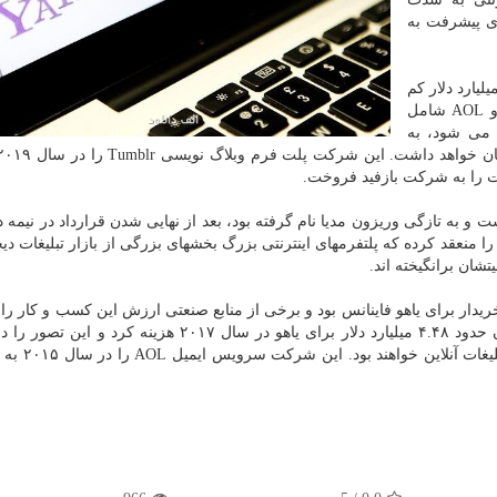
ی پیشرفت به
ن که در سال ۲۰۱۸ ارزش کسب و کارهایش را ۴.۶ میلیارد دلار کم
کرد، کسب و کار رسانه ای خویش را که علاوه بر یاهو و AOL شامل
ی می شود، به
 را به شرکت بازفید فروخت.
سانه ای وریزون که پیش از این Oath نام داشت و به تازگی وریزون مدیا نام گرفته بود، بعد از نهایی شدن قرارداد در ن
د را منعقد کرده که پلتفرمهای اینترنتی بزرگ بخشهای بزرگی از بازار تبلیغات دیج
شان برانگیخته اند.
رویترز، وریزون در سال ۲۰۱۹ به دنبال خریدار برای یاهو فاینانس بود و برخی از منابع صنعتی ارزش این کسب و کار
میلیارد دلار برآورد کرده بودند. این در حالیست که وریزون حدود ۴.۴۸ میلیارد دلار برای یاهو در سال ۲۰۱۷ ه