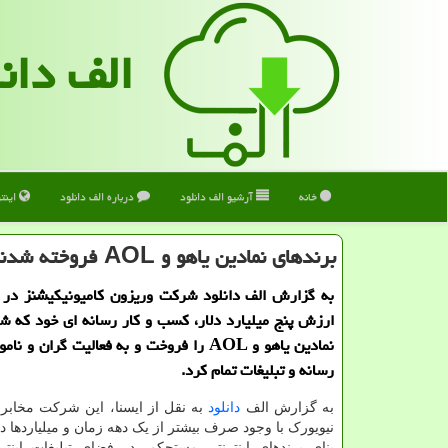
الف دان
خانه
آرشیو الف دانلود
درباره الف دانلود
اینت
برندهای نمادین یاهو و AOL فروخته شدند
به گزارش الف دانلود شرکت وریزون کامیونیکیشنز در ق
ارزش پنج میلیارد دلار، کسب و کار رسانه ای خود که ش
نمادین یاهو و AOL را فروخت و به فعالیت گران و
رسانه و تبلیغات تمام کرد.
به گزارش الف
دانلود
به نقل از ایسنا، این شرکت مخابر
نیویورک با وجود صرف بیشتر از یک دهه زمان و میلیاردها دل
بنای برندهای اینترنتی مستحکم، در فضای تبلیغات اینت