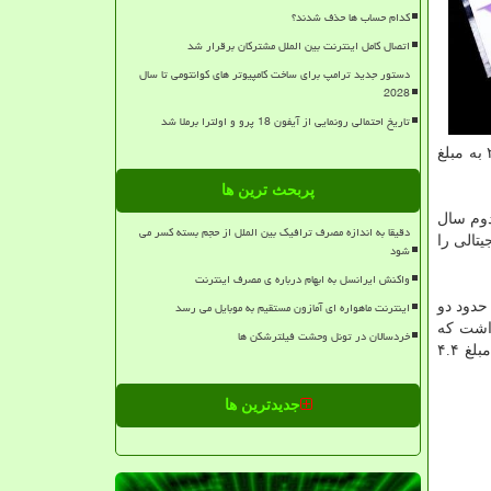
کدام حساب ها حذف شدند؟
اتصال کامل اینترنت بین الملل مشترکان برقرار شد
دستور جدید ترامپ برای ساخت کامپیوتر های کوانتومی تا سال
2028
تاریخ احتمالی رونمایی از آیفون 18 پرو و اولترا برملا شد
شرکت آپولو گلوبال فروخت و ۱۰ درصد سهم در آن همچنان خواهد داشت. این شرکت پلت فرم وبلاگ نویسی Tumblr را در سال ۲۰۱۹ به مبلغ
پربحث ترین ها
یمه دوم سال
دقیقا به اندازه مصرف ترافیک بین الملل از حجم بسته کسر می
یتالی را
شود
واکنش ایرانسل به ابهام درباره ی مصرف اینترنت
اینترنت ماهواره ای آمازون مستقیم به موبایل می رسد
 را حدود دو
زینه کرد و این تصور را داشت که
خردسالان در تونل وحشت فیلترشکن ها
بیشتر از یک میلیارد کاربر یاهو مخاطبان قدرتمندی برای تبلیغات آنلاین خواهند بود. این شرکت سرویس ایمیل AOL را در سال ۲۰۱۵ به مبلغ ۴.۴
جدیدترین ها