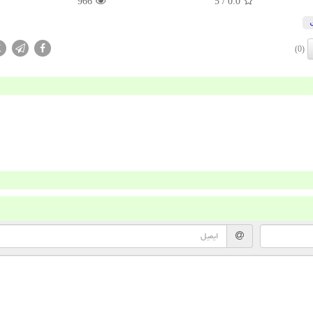
966
/ 5
0.0
X
(0)