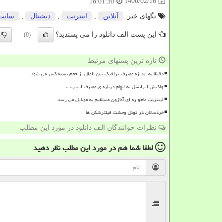
1400/02/16
18:01:30
تگهای خبر:
آنلاین
,
اینترنت
,
دیجیتال
,
سایت
این پست الف دانلود را می پسندید؟
(0)
تازه ترین پستهای مرتبط
دقیقا به اندازه مصرف ترافیک بین الملل از حجم بسته کسر می شود
واکنش ایرانسل به ابهام درباره ی مصرف اینترنت
اینترنت ماهواره ای آمازون مستقیم به موبایل می رسد
خردسالان در تونل وحشت فیلترشکن ها
نظرات خوانندگان الف دانلود در مورد این مطلب
لطفا شما هم
در مورد این مطلب
نظر دهید