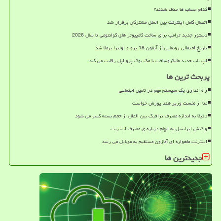
کدام حساب ها حذف شدند؟
اتصال کامل اینترنت بین الملل مشترکان برقرار شد
دستور جدید ترامپ برای ساخت کامپیوتر های کوانتومی تا سال 2028
تاریخ احتمالی رونمایی از آیفون 18 پرو و اولترا برملا شد
لپ تاپ جدید مایکروسافت با مک بوک پرو اپل رقابت می کند
پربحث ترین ها
راه اندازی یک سیستم مهم در تامین اجتماعی
متا از نخست وزیر هند پوزش خواست
دقیقا به اندازه مصرف ترافیک بین الملل از حجم بسته کسر می شود
واکنش ایرانسل به ابهام درباره ی مصرف اینترنت
اینترنت ماهواره ای آمازون مستقیم به موبایل می رسد
جدیدترین ها