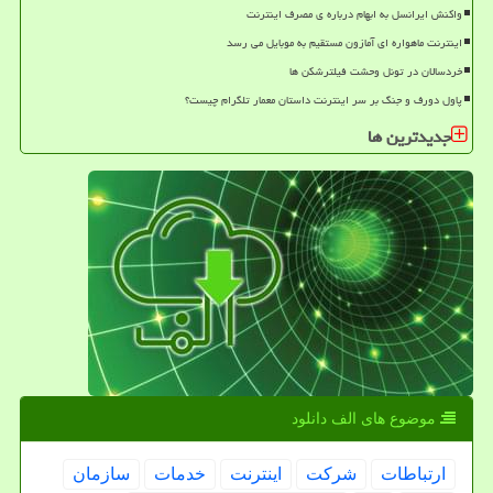
واکنش ایرانسل به ابهام درباره ی مصرف اینترنت
اینترنت ماهواره ای آمازون مستقیم به موبایل می رسد
خردسالان در تونل وحشت فیلترشکن ها
پاول دورف و جنگ بر سر اینترنت داستان معمار تلگرام چیست؟
جدیدترین ها
موضوع های الف دانلود
ارتباطات
شركت
اینترنت
خدمات
سازمان