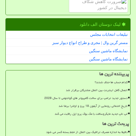
لینک دوستان الف دانلود
تبلیغات انتخابات مجلس
مستر گرین وال | مجری و طراح انواع دیوار سبز
نمایشگاه ماشین سنگین
نمایشگاه ماشین سنگین
پربیننده ترین ها
کدام حساب ها حذف شدند؟
اتصال کامل اینترنت بین الملل مشترکان برقرار شد
دستور جدید ترامپ برای ساخت کامپیوتر های کوانتومی تا سال 2028
تاریخ احتمالی رونمایی از آیفون 18 پرو و اولترا برملا شد
لپ تاپ جدید مایکروسافت با مک بوک پرو اپل رقابت می کند
پربحث ترین ها
دقیقا به اندازه مصرف ترافیک بین الملل از حجم بسته کسر می شود