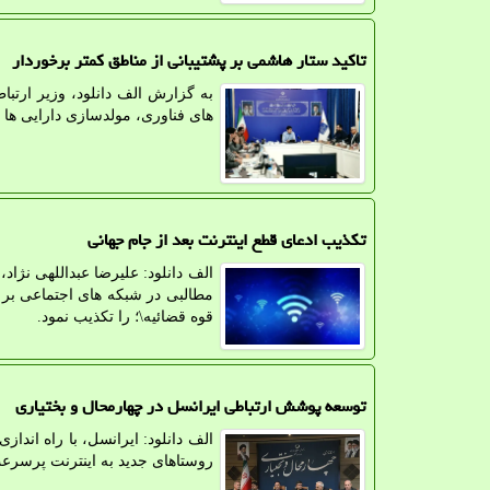
تاکید ستار هاشمی بر پشتیبانی از مناطق کمتر برخوردار
به گزارش الف دانلود، وزیر ارتب
های فناوری، مولدسازی دارایی ها و
تکذیب ادعای قطع اینترنت بعد از جام جهانی
الف دانلود: علیرضا عبداللهی نژا
مطالبی در شبکه های اجتماعی بر ا
قوه قضائیه\؛ را تکذیب نمود.
توسعه پوشش ارتباطی ایرانسل در چهارمحال و بختیاری
الف دانلود: ایرانسل، با راه اند
روستاهای جدید به اینترنت پرسرعت