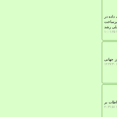
داده در
ه زیرساخت
صلی رشد
۱
ز جهانی
۱
اطات بر
۱