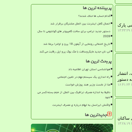
پربیننده ترین ها
کدام حساب ها حذف شدند؟
اتصال کامل اینترنت بین الملل مشترکان برقرار شد
ضی پارک
دستور جدید ترامپ برای ساخت کامپیوتر های کوانتومی تا سال
۱
2028
تاریخ احتمالی رونمایی از آیفون 18 پرو و اولترا برملا شد
لپ تاپ جدید مایکروسافت با مک بوک پرو اپل رقابت می کند
پربحث ترین ها
هواشناسی استان تهران اطلاعیه داد
 انتشار
راه اندازی یک سیستم مهم در تامین اجتماعی
ه دستور
متا از نخست وزیر هند پوزش خواست
۱
دقیقا به اندازه مصرف ترافیک بین الملل از حجم بسته کسر می
شود
واکنش ایرانسل به ابهام درباره ی مصرف اینترنت
جدیدترین ها
 ساکنان
۱