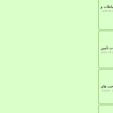
ل کشور در عرصه ارتباطات و
۱
ت تأمین
۱
اخت های
۱