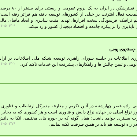
به گزارش الف دانلود، استفاده از فیلترشکن در ای
جمعیت فعال اینترنت در خیلی از کشورهای توسعه یافته هم فراتر رفته است؛
حجم ترافیک، فرسودگی سخت افزارها، تهدید امنیت سایبری و ایجاد مافیای مالی
۴۰۵/۰۴/۰۹ ۲۰:۲۷:۳۸
پذیری را بر پیکره جامعه و اقتصاد دیجیتال کشور وارد میکند.
ور جستجوی بومی
ناوری اطلاعات در جلسه شورای راهبری توسعه شبکه ملی اطلاعات، بر ارایه
۴۰۵/۰۴/۰۲ ۱۰:۳۱:۴۰
می و تبیین چالش ها و راهکارهای پیشرفت این خدمات تاکید کرد.
ی زاده عصر چهارشنبه در آئین تکریم و معارفه مدیرکل ارتباطات و فناوری 
روز نزاع اصلی در جهان، نزاع دانش و فناوری است و هر کشوری که به ذخایر 
 بیشتری خواهد داشت؛ همان گونه که در حوزه های مختلف، اتکا به دانش
۴۰۵/۰۳/۲۹ ۱۱:۴۳:۳۸
در راه توسعه هم باید بر همین ظرفیت تکیه نماییم.