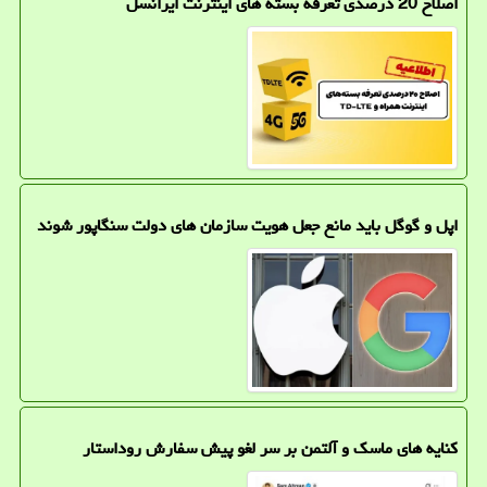
اصلاح 20 درصدی تعرفه بسته های اینترنت ایرانسل
اپل و گوگل باید مانع جعل هویت سازمان های دولت سنگاپور شوند
کنایه های ماسک و آلتمن بر سر لغو پیش سفارش روداستار