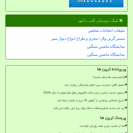
لینک دوستان الف دانلود
تبلیغات انتخابات مجلس
مستر گرین وال | مجری و طراح انواع دیوار سبز
نمایشگاه ماشین سنگین
نمایشگاه ماشین سنگین
پربیننده ترین ها
کدام حساب ها حذف شدند؟
اتصال کامل اینترنت بین الملل مشترکان برقرار شد
دستور جدید ترامپ برای ساخت کامپیوتر های کوانتومی تا سال 2028
تاریخ احتمالی رونمایی از آیفون 18 پرو و اولترا برملا شد
لپ تاپ جدید مایکروسافت با مک بوک پرو اپل رقابت می کند
پربحث ترین ها
متا از نخست وزیر هند پوزش خواست