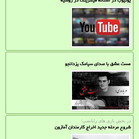
یوتیوب در آستانه فیلترینگ در روسیه
مست عشق با صدای سیامک یزدانجو
در بخش بازی های رایانشی؛
شروع مرحله جدید اخراج کارمندان آمازون