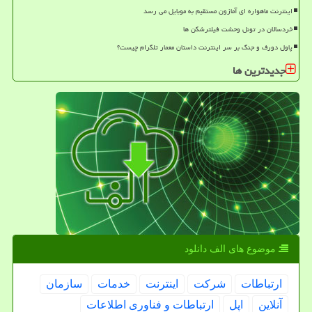
اینترنت ماهواره ای آمازون مستقیم به موبایل می رسد
خردسالان در تونل وحشت فیلترشکن ها
پاول دورف و جنگ بر سر اینترنت داستان معمار تلگرام چیست؟
جدیدترین ها
موضوع های الف دانلود
ارتباطات
شركت
اینترنت
خدمات
سازمان
آنلاین
اپل
ارتباطات و فناوری اطلاعات