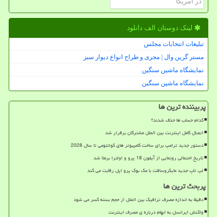
لینک دوستان الف دانلود
تبلیغات انتخابات مجلس
مستر گرین وال | مجری و طراح انواع دیوار سبز
نمایشگاه ماشین سنگین
نمایشگاه ماشین سنگین
پربیننده ترین ها
کدام حساب ها حذف شدند؟
اتصال کامل اینترنت بین الملل مشترکان برقرار شد
دستور جدید ترامپ برای ساخت کامپیوتر های کوانتومی تا سال 2028
تاریخ احتمالی رونمایی از آیفون 18 پرو و اولترا برملا شد
لپ تاپ جدید مایکروسافت با مک بوک پرو اپل رقابت می کند
پربحث ترین ها
دقیقا به اندازه مصرف ترافیک بین الملل از حجم بسته کسر می شود
واکنش ایرانسل به ابهام درباره ی مصرف اینترنت