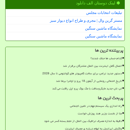
لینک دوستان الف دانلود
تبلیغات انتخابات مجلس
مستر گرین وال | مجری و طراح انواع دیوار سبز
نمایشگاه ماشین سنگین
نمایشگاه ماشین سنگین
پربیننده ترین ها
کدام حساب ها حذف شدند؟
اتصال کامل اینترنت بین الملل مشترکان برقرار شد
دستور جدید ترامپ برای ساخت کامپیوتر های کوانتومی تا سال 2028
تاریخ احتمالی رونمایی از آیفون 18 پرو و اولترا برملا شد
لپ تاپ جدید مایکروسافت با مک بوک پرو اپل رقابت می کند
پربحث ترین ها
راه اندازی یک سیستم مهم در تامین اجتماعی
متا از نخست وزیر هند پوزش خواست
دقیقا به اندازه مصرف ترافیک بین الملل از حجم بسته کسر می شود
واکنش ایرانسل به ابهام درباره ی مصرف اینترنت