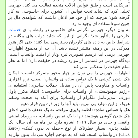
آمریکایی است و طبق قوانین ایالات متحده فعالیت می کند، جهرمی
تحلیل کرد که شاید تحت قوانین آن کشور، برای جاسوسی به کار
گرفته شود؛ هرچند که او خود هم اذعان داشت که شواهدی دال بر
چنین سوءاستفاده ای وجود ندارد.
به بیان دیگر، جهرمی نگرانی های حاکمیتی در رابطه با ی
خدمات
خارجی را یادآور شد؛ نگرانی از این که شاید دولت های بیگانه در
شرایط خاص به داده های کاربران دسترسی پیدا کنند؛ حتی اگر هنوز
مدرکی در این زمینه منتشر نشده باشد. آن چه از مجموع اظهارات
جهرمی برمی آید، ترسیم تصویری تیره وتار از امنیت واتساپ است.
دیدگاه جهرمی در قسمتی از موارد ریشه در حقیقت دارد؛ اما به نظر
تمام حقیقت را منعکس نمی کند.
اظهارات جهرمی را می توان بر چهار محور متمرکز دانست: امکان
هک شدن گوشی با یک تماس ساده ی واتساپ؛ ضعف نرم افزاری
واتساپ و مقاومت پایین آن در مقابل حملات سایبری؛ استفاده ی
«رژیم صهیونیستی» از واتساپ برای جاسوسی؛ انتقاد مکرر پاول
دورف، مدیرعامل تلگرام از واتساپ؛ برای آنکه به صحت وسقم
هریک از این موارد پی ببریم، باید آنها را زیر ذره بین قرار دهیم.
هک با «تماس ساده»؛ لطمه پذیری موقت، نه یک ضعف دائمی
ادعای
هک شدن گوشی هوشمند تنها با یک تماس واتساپ، به رویداد امنیتی
واقعی و جدی در سال ۲۰۱۹ اشاره دارد. در ماه مه آن سال، یک
لطمه پذیری بسیار خطرناک از نوع «حمله ی بدون کلیک» (Zero-
Click) در واتساپ کشف شد که به مهاجم اجازه می داد بدون نیاز به