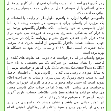
رمزنگاری قوی است؛ اما امنیت واتساپ نمی تواند از کاربر در مقابل
خطای انسانی یا از سیستم عامل در مقابل حملات بسیار پیچیده ی
دولتی محافظت کند.
جاسوسی دولتی؛ ابزار، نه پلتفرم
اظهارنظر در رابطه با استفاده ی
یک «رژیم» از واتساپ برای جاسوسی، در حقیقت ریشه دارد؛ اما
ابزار جاسوسی نه خود واتساپ؛ بلکه
بدافزار پگاسوس
بوده؛ این
بدافزار که به شکل انحصاری به دولت ها فروخته می شود، برای
هدف قرار دادن فعالان حقوق بشر و روزنامه نگاران در سرتاسر
جهان استفاده شده؛ بدافزار پگاسوس از لطمه پذیری های موقتی
مانند حفره ی امنیتی سال ۲۰۱۹ واتساپ برای نفوذ به دستگاه ها
بهره برده است.
موضع واتساپ در قبال درخواست های دولتی هم تفاوت های کلیدی و
فاحشی را نشان میدهد. این شرکت یک تیم تخصصی به نام Law
Enforcement Response Team (LERT) دارد که هر درخواست دولتی را
به شکل موردی بررسی می کند تا از قانونی بودن آن اطمینان حاصل
کند. به سبب وجود رمزنگاری سرتاسری، واتساپ به صراحت اعلام
نموده است که «نمی تواند محتوای پیام های کاربران خودرا در جواب
درخواست های دولتی ارائه دهد»؛ اما در جواب حکم قانونی معتبر،
می تواند فراداده ها (metadata) مانند اطلاعات حساب، تاریخ آخرین
بازدید، آدرس IP و سوابق تراکنش را ارائه کند.
این تمایز حیاتی می باشد و نشان میدهد که جاسوسی در چنین
مواردی از راه دور زدن و سوءاستفاده از پروتکلهای امنیتی انجام