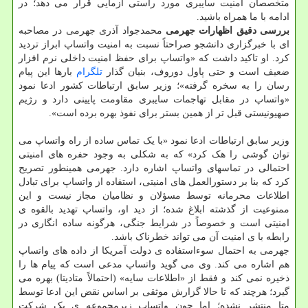
متخصصان امنیت سایبری مورد راستی آزمایی قرار می دهد؛ در
ادامه با ما همراه باشید.
بررسی دقیق اظهارات جهرمی
محمدجواد آذری جهرمی در مصاحبه
ای با خبرگزاری دانشجو صراحتاً نسبت به امنیت واتساپ ابراز تردید
کرد. او تاکید داشت که «واتساپ برای حفظ امنیت داخلی نرم افزار
ضعیف است و حتی پاول دوروف، بنیان گذار
تلگرام
بارها این پیام
رسان را به سخره گرفته»؛ وزیر سابق ارتباطات کشور ادعا نمود
«واتساپ در مقابل تهاجمات سایبری مقاومت پایینی دارد و رژیم
صهیونیستی قبل تر از همین بستر برای نفوذ بهره برده است».
وزیر سابق ارتباطات ادعا نمود «با یک تماس ساده از راه واتساپ می
توان گوشی را هک کرد» که به شکلی به وجود حفره های امنیتی
احتمالی در تماسهای واتساپ اشاره دارد. جهرمی همینطور تصریح
کرد که بنا بر دستورالعمل های امنیتی، استفاده از واتساپ برای تبادل
اطلاعات محرمانه توسط مسؤلان و نظامیان مجاز نیست و این
ممنوعیت از گذشته ابلاغ شده؛ از دید او، واتساپ تهدید بالقوه ی
امنیتی است و خصوصاً در شرایط جنگی، هرگونه ساده انگاری در
رابطه با ی امنیت آن می تواند خطرناک باشد.
جهرمی به احتمال سوءاستفاده ی دولت آمریکا از داده های واتساپ
هم اشاره می کند. وی می گوید واتساپ مدعی است که پیام ها را
ذخیره نمی کند و فقط از «اطلاعات سایه» (احتمالاً متادیتا) بهره می
گیرد؛ هرچند که تا حالا گزارش موثقی بر اساس نقض این ادعا توسط
متا منتشر نشده؛ اما چون واتساپ زیرمجموعه ی یک شرکت