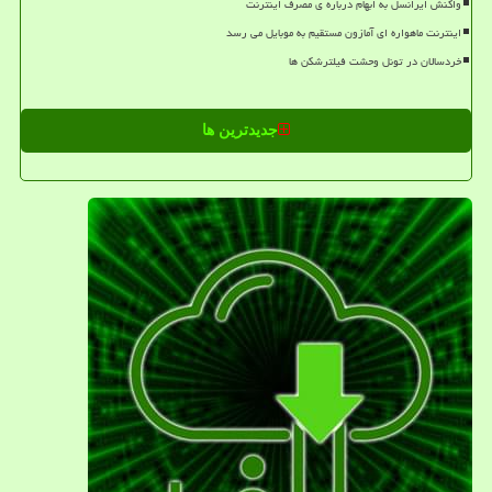
واکنش ایرانسل به ابهام درباره ی مصرف اینترنت
اینترنت ماهواره ای آمازون مستقیم به موبایل می رسد
خردسالان در تونل وحشت فیلترشکن ها
جدیدترین ها