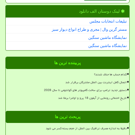
لینک دوستان الف دانلود
تبلیغات انتخابات مجلس
مستر گرین وال | مجری و طراح انواع دیوار سبز
نمایشگاه ماشین سنگین
نمایشگاه ماشین سنگین
پربیننده ترین ها
کدام حساب ها حذف شدند؟
اتصال کامل اینترنت بین الملل مشترکان برقرار شد
دستور جدید ترامپ برای ساخت کامپیوتر های کوانتومی تا سال 2028
تاریخ احتمالی رونمایی از آیفون 18 پرو و اولترا برملا شد
پربحث ترین ها
دقیقا به اندازه مصرف ترافیک بین الملل از حجم بسته کسر می شود