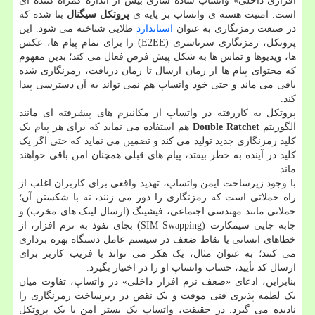
افزاری داخلی» واتساپ ساده سازی بیش از اندازه گمراه کننده ای
است. امنیت هسته ی واتساپ بر پایه ی
پروتکل سیگنال
بنا شده که
در صنعت رمزنگاری به عنوان
استاندارد
طلایی شناخته می شود. این
پروتکل، رمزنگاری سرتاسری (E2EE) را برای تمام پیام ها، عکس
ها، ویدیوها و تماس ها به شکل پیش فرض فعال می کند؛ بدین مفهوم
که محتوای پیام ها از زمان ارسال تا زمان دریافت، رمزنگاری شده
باقی می ماند و حتی خود واتساپ هم نمی تواند به آن دسترسی پیدا
کند.
پروتکل به کاررفته در واتساپ از مکانیزم های پیشرفته ای مانند
الگوریتم
Double Ratchet
هم استفاده می نماید که برای هر پیام یک
کلید رمزنگاری جدید تولید می کند و تضمین می نماید که حتی اگر یک
کلید در آینده به خطر بیفتد، پیام های قبلی همچنان امن باقی خواهند
ماند.
با وجود زیرساخت ایمن واتساپ، تهدید واقعی برای کاربران اغلب از
راه حملاتی است که رمزنگاری را دور می زنند، نه با شکستن آن؛
حملاتی مانند مهندسی اجتماعی، فیشینگ (ارسال لینک های مخرب) و
جابه جایی سیمکارت (SIM Swapping) بجای نفوذ به نرم افزار، از
خطاهای انسانی یا نقاط ضعف در سیستم عامل دستگاه بهره برداری
می کنند؛ به عنوان مثال، یک هکر می تواند با فریب کاربر برای
ارسال کد تأیید، حساب واتساپ او را در اختیار بگیرد.
بنابراین، ادعای «ضعف نرم افزار داخلی» در واتساپ، تفاوت میان
یک لطمه پذیری فنی موقت و یک نقص در زیرساخت رمزنگاری را
نادیده می گیرد. در حقیقت، واتساپ یک بستر امن با یک پروتکل