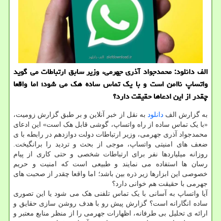
الف دانلود: محمدجواد آذری جهرمی، وزیر سابق ارتباطات می گوید
واتساپ ناامن است و با یک تماس ساده هک می شود؛ اما واقعا
چقدر از این ادعاها حقیقت دارد؟
به گزارش الف
دانلود
به نقل از خبر آنلاین و بر طبق گزارش زومیت،
«با یک تماس ساده از راه واتساپ، گوشی قابل هک است» این ادعای
محمدجواد آذری جهرمی، وزیر ارتباطات دولت دوازدهم در رابطه با ی
ضعف های امنیتی واتساپ، موجی از بحث و تردید را برانگیخت.
روزانه میلیاردها نفر برای ارتباطات شخصی و حتی کاری از پیام
رسان ها استفاده می نمایند و طبیعی است که امنیت و حریم
خصوصی این ابزارها زیر ذره بین باشد؛ اما واقعا چقدر از صحبت های
جهرمی با حقیقت هم خوانی دارد؟
آیا واتساپ به آسانی با یک تماس تلفنی هک می شود یا این تصوری
ساده انگارانه است؟ گزارش پیش رو با هدف روشن سازی حقایق و
ارائه ی تحلیل بی طرفانه، اظهارات جهرمی را از منظر منابع معتبر و