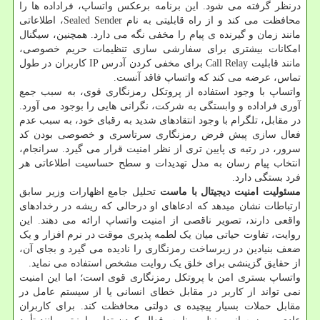
درنظر گرفته می شود. این برنامه برعکس واتساپ، فراداده ها را
محافظت می کند و از راه قابلیتی به نام Sealed Sender، اطلاعاتی
مانند زمان و گیرنده ی پیام را مخفی نگه می دارد. همچنین، سیگنال
امکانات بیشتری برای سفارشی سازی تنظیمات حریم خصوصی،
مانند قابلیت Call Relay برای مخفی کردن آدرس IP کاربران در طول
تماس، عرضه می کند که واتساپ فاقد آنست.
واتساپ با وجود استفاده از پروتکل رمزنگاری قوی، به سبب جمع
آوری فراداده و وابستگی به شرکت، نگرانی هایی را بوجود می آورد.
در مقابل، تلگرام با وجود انتقادهای شدید به رقبای خود، به سبب عدم
فعال سازی پیش فرض رمزنگاری سرتاسری و خصوصی بودن کد
سرور، در رتبه ی پایین تری از نظر امنیت قرار می گیرد. سرانجام،
انتخاب پیام رسان به مدل تهدیدات و سطح حساسیت اطلاعاتی هر
فرد بستگی دارد.
مسئولیت امنیت دیجیتال با ماست
تحلیل جامع اظهارات وزیر سابق
ارتباطات نشان میدهد که ادعاهای او درحالی که ریشه در رخدادهای
واقعی دارند، تصویر ناقصی از امنیت واتساپ ارائه می دهند. این
روایت، تفاوت حیاتی میان یک لطمه پذیری موقت در نرم افزار و یک
ضعف بنیادین در زیرساخت رمزنگاری را نادیده می گیرد و بجای آن،
از حقایق گزینشی برای خلق یک روایت مشخص استفاده می نماید.
واتساپ بستری امن با پروتکل رمزنگاری قوی است؛ اما این امنیت
نمی تواند از کاربر در مقابل خطای انسانی یا از سیستم عامل در
مقابل حملات بسیار پیچیده ی دولتی محافظت کند. برای کاربران