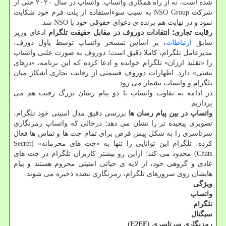
شده است، نه از راه همکاری واتساپ. واتساپ در سال ۲۰۲۰ حتی از
شرکت NSO Group به سبب سوءاستفاده از پلت فرم خود شکایت
نمود و در نهایت هم برنده ی دعوای حقوقی خود با NSO شد.
رقابت تجاری؛ انتقادات دوروف در مقابل حقیقت تلگرام
ادعای وزیر
سابق
ارتباطات
، بر اساس تمسخر واتساپ توسط پاول دورف،
مدیرعامل تلگرام، کاملا دقیق است؛ دوروف به صورت علنی واتساپ
را «تقلید ارزان» تلگرام خوانده و ادعا کرده که این برنامه، «درهای
پشتی» دارد. اظهارات دوروف قسمتی از رقابت تجاری آشکار میان
تلگرام و واتساپ بشمار می رود.
در ادامه به تفاوت واتساپ با دو پیام رسان بزرگ رقیب هم می
پردازیم.
واتساپ در بین پیام رسان ها
بررسی دقیق مدل امنیتی خود تلگرام،
تصویری پیچیده تر را نشان می دهد؛ درحالی که واتساپ رمزنگاری
سرتاسری را به شکل پیش فرض برای تمام چت ها و تماس ها فعال
کرده، تلگرام این توانایی را تنها به «چت های محرمانه» (Secret
Chats) محدود می کند؛ ازاین رو بیشتر کاربران تلگرام در چت های
عادی و گروهی خود، از لایه ی حیاتی امنیتی محروم هستند و پیام
هایشان روی سرورهای تلگرام، رمزنگاری نشده ذخیره می شوند.
ویژگی
واتساپ
تلگرام
سیگنال
رمزنگاری سرتاسری (E2EE)