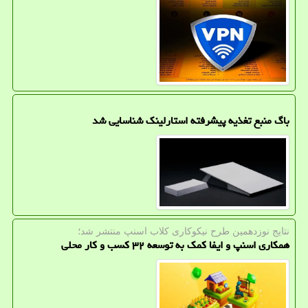
باگ منبع تغذیه پیشرفته استارلینک شناسایی شد
نتایج نوزدهمین طرح نیكوكاری كلاب اسنپ منتشر شد؛
همکاری اسنپ و ایفا کمک به توسعه ۳۲ کسب و کار محلی