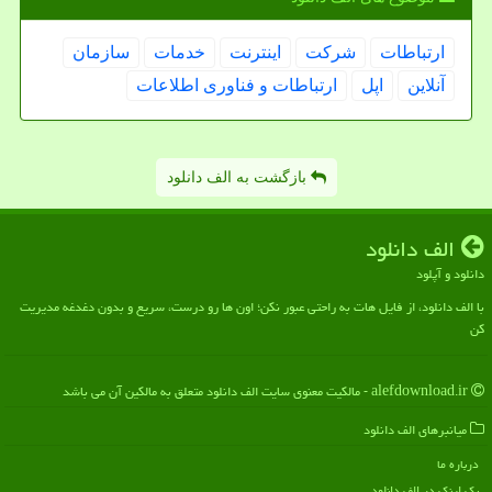
ارتباطات
شركت
اینترنت
خدمات
سازمان
آنلاین
اپل
ارتباطات و فناوری اطلاعات
بازگشت به الف دانلود
الف دانلود
دانلود و آپلود
با الف دانلود، از فایل هات به راحتی عبور نکن؛ اون ها رو درست، سریع و بدون دغدغه مدیریت
کن
alefdownload.ir - مالکیت معنوی سایت الف دانلود متعلق به مالکین آن می باشد
میانبرهای الف دانلود
درباره ما
بک لینک در الف دانلود