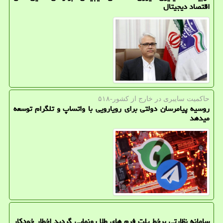
اقتصاد دیجیتال
حاكمیت سایبری در خارج از كشور-۵۱۸
روسیه پیامرسان دولتی برای رویارویی با واتساپ و تلگرام توسعه
میدهد
سامانه نظارتی برخط پلت فرم های طلا رونمایی گردید اخطار خودکار