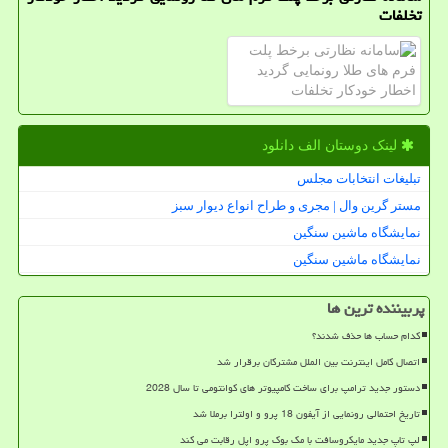
تخلفات
لینک دوستان الف دانلود
تبلیغات انتخابات مجلس
مستر گرین وال | مجری و طراح انواع دیوار سبز
نمایشگاه ماشین سنگین
نمایشگاه ماشین سنگین
پربیننده ترین ها
کدام حساب ها حذف شدند؟
اتصال کامل اینترنت بین الملل مشترکان برقرار شد
دستور جدید ترامپ برای ساخت کامپیوتر های کوانتومی تا سال 2028
تاریخ احتمالی رونمایی از آیفون 18 پرو و اولترا برملا شد
لپ تاپ جدید مایکروسافت با مک بوک پرو اپل رقابت می کند