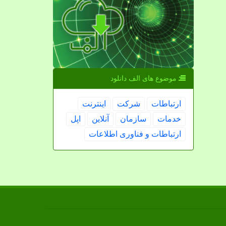
موضوع های الف دانلود
ارتباطات
شركت
اینترنت
خدمات
سازمان
آنلاین
اپل
ارتباطات و فناوری اطلاعات