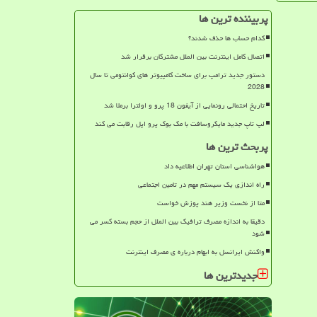
پربیننده ترین ها
کدام حساب ها حذف شدند؟
اتصال کامل اینترنت بین الملل مشترکان برقرار شد
دستور جدید ترامپ برای ساخت کامپیوتر های کوانتومی تا سال
2028
تاریخ احتمالی رونمایی از آیفون 18 پرو و اولترا برملا شد
لپ تاپ جدید مایکروسافت با مک بوک پرو اپل رقابت می کند
پربحث ترین ها
هواشناسی استان تهران اطلاعیه داد
راه اندازی یک سیستم مهم در تامین اجتماعی
متا از نخست وزیر هند پوزش خواست
دقیقا به اندازه مصرف ترافیک بین الملل از حجم بسته کسر می
شود
واکنش ایرانسل به ابهام درباره ی مصرف اینترنت
جدیدترین ها